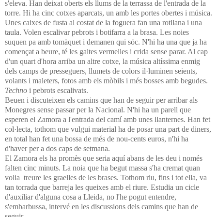
s'eleva. Han deixat oberts els llums de la terrassa de l'entrada de la
torre. Hi ha cinc cotxes aparcats, un amb les portes obertes i música.
Unes caixes de fusta al costat de la foguera fan una rotllana i una
taula. Volen escalivar pebrots i botifarra a la brasa. Les noies
suquen pa amb tomàquet i demanen qui sóc. N'hi ha una que ja ha
començat a beure, té les galtes vermelles i crida sense parar. Al cap
d'un quart d'hora arriba un altre cotxe, la música altíssima enmig
dels camps de presseguers, llumets de colors il·luminen seients,
volants i maleters, fotos amb els mòbils i més bosses amb begudes.
Techno
i pebrots escalivats.
Beuen i discuteixen els camins que han de seguir per arribar als
Monegres sense passar per la Nacional. N'hi ha un parell que
esperen el Zamora a l'entrada del camí amb unes llanternes. Han fet
col·lecta, tothom que vulgui material ha de posar una part de diners,
en total han fet una bossa de més de nou-cents euros, n'hi ha
d'haver per a dos caps de setmana.
El Zamora els ha promès que seria aquí abans de les deu i només
falten cinc minuts. La noia que ha begut massa s'ha cremat quan
volia treure les graelles de les brases. Tothom riu, fins i tot ella, va
tan torrada que barreja les queixes amb el riure. Estudia un cicle
d'auxiliar d'alguna cosa a Lleida, no l'he pogut entendre,
s'embarbussa, intervé en les discussions dels camins que han de
seguir.