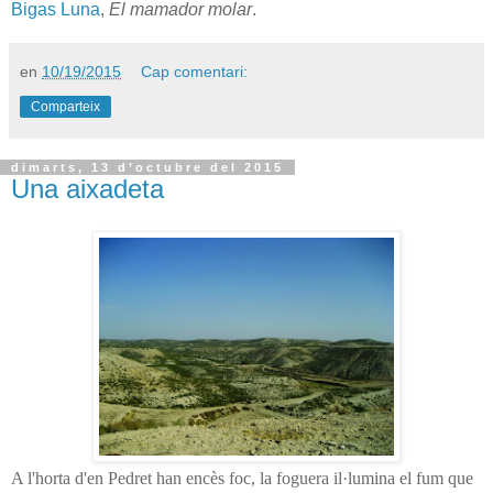
Bigas Luna
,
El mamador molar
.
en
10/19/2015
Cap comentari:
Comparteix
dimarts, 13 d’octubre del 2015
Una aixadeta
A l'horta d'en Pedret han encès foc, la foguera il·lumina el fum que