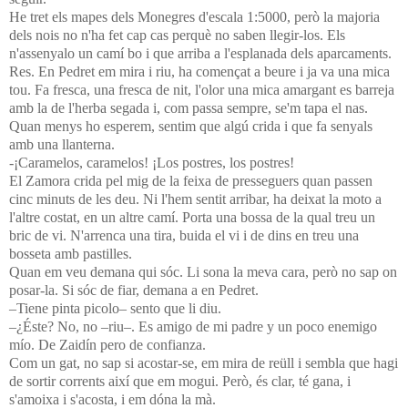
He tret els mapes dels Monegres d'escala 1:5000, però la majoria
dels nois no n'ha fet cap cas perquè no saben llegir-los. Els
n'assenyalo un camí bo i que arriba a l'esplanada dels aparcaments.
Res. En Pedret em mira i riu, ha començat a beure i ja va una mica
tou. Fa fresca, una fresca de nit, l'olor una mica amargant es barreja
amb la de l'herba segada i, com passa sempre, se'm tapa el nas.
Quan menys ho esperem, sentim que algú crida i que fa senyals
amb una llanterna.
-¡Caramelos, caramelos! ¡Los postres, los postres!
El Zamora crida pel mig de la feixa de presseguers quan passen
cinc minuts de les deu. Ni l'hem sentit arribar, ha deixat la moto a
l'altre costat, en un altre camí. Porta una bossa de la qual treu un
bric de vi. N'arrenca una tira, buida el vi i de dins en treu una
bosseta amb pastilles.
Quan em veu demana qui sóc. Li sona la meva cara, però no sap on
posar-la. Si sóc de fiar, demana a en Pedret.
–Tiene pinta picolo– sento que li diu.
–¿Éste? No, no –riu–. Es amigo de mi padre y un poco enemigo
mío. De Zaidín pero de confianza.
Com un gat, no sap si acostar-se, em mira de reüll i sembla que hagi
de sortir corrents així que em mogui. Però, és clar, té gana, i
s'amoixa i s'acosta, i em dóna la mà.