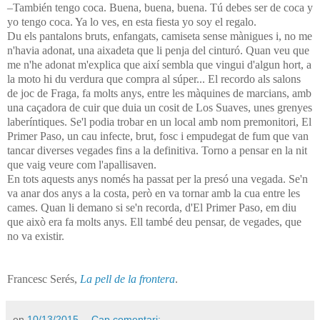
–También tengo coca. Buena, buena, buena. Tú debes ser de coca y
yo tengo coca. Ya lo ves, en esta fiesta yo soy el regalo.
Du els pantalons bruts, enfangats, camiseta sense mànigues i, no me
n'havia adonat, una aixadeta que li penja del cinturó. Quan veu que
me n'he adonat m'explica que així sembla que vingui d'algun hort, a
la moto hi du verdura que compra al súper... El recordo als salons
de joc de Fraga, fa molts anys, entre les màquines de marcians, amb
una caçadora de cuir que duia un cosit de Los Suaves, unes grenyes
laberíntiques. Se'l podia trobar en un local amb nom premonitori, El
Primer Paso, un cau infecte, brut, fosc i empudegat de fum que van
tancar diverses vegades fins a la definitiva. Torno a pensar en la nit
que vaig veure com l'apallisaven.
En tots aquests anys només ha passat per la presó una vegada. Se'n
va anar dos anys a la costa, però en va tornar amb la cua entre les
cames. Quan li demano si se'n recorda, d'El Primer Paso, em diu
que això era fa molts anys. Ell també deu pensar, de vegades, que
no va existir.
Francesc Serés,
La pell de la frontera
.
en
10/13/2015
Cap comentari: