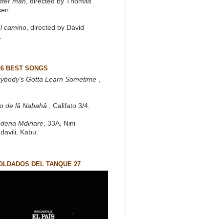
tter man
, directed by Thomas
sen.
l camino
, directed by David
.
26 BEST SONGS
rybody's Gotta Learn Sometime
,
to de lâ Nabahâ
, Califato 3/4.
dena Mdinare
, 33A, Nini
davili, Kabu.
OLDADOS DEL TANQUE 27