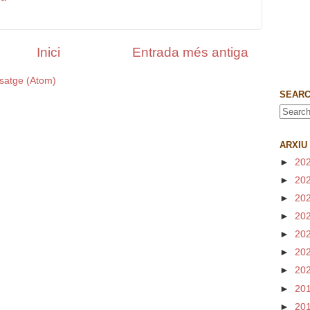
Inici
Entrada més antiga
satge (Atom)
SEARC
ARXIU
►
20
►
20
►
20
►
20
►
20
►
20
►
20
►
20
►
20