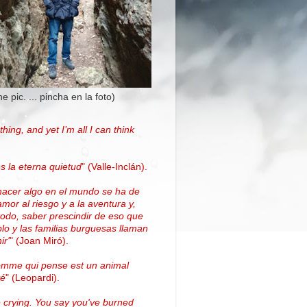
the pic. ... pincha en la foto)
thing, and yet I’m all I can think
.
s la eterna quietud
"
(Valle-Inclán)
.
hacer algo en el mundo se ha de
amor al riesgo y a la aventura y,
todo, saber prescindir de eso que
blo y las familias burguesas llaman
ir'
"
(
Joan Miró
)
.
omme qui pense est un animal
vé
" (Leopardi).
 crying. You say you've burned