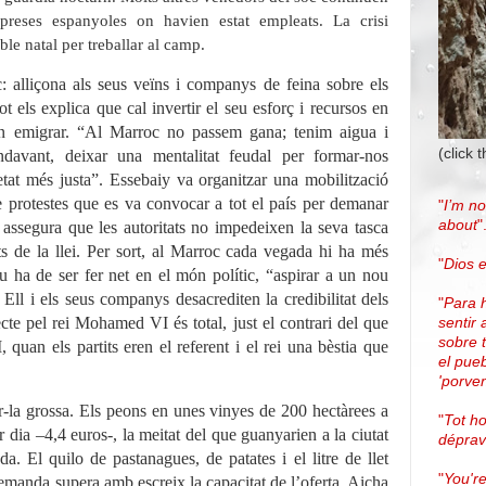
preses espanyoles on havien estat empleats. La crisi
le natal per treballar al camp.
c: alliçona als seus veïns i companys de feina sobre els
t els explica que cal invertir el seu esforç i recursos en
 en emigrar. “Al Marroc no passem gana; tenim aigua i
(click 
avant, deixar una mentalitat feudal per formar-nos
ietat més justa”. Essebaiy va organitzar una mobilització
de protestes que es va convocar a tot el país per demanar
"
I’m no
about
"
assegura que les autoritats no impedeixen la seva tasca
its de la llei. Per sort, al Marroc cada vegada hi ha més
"
Dios e
tiu ha de ser fer net en el món polític, “aspirar a un nou
Ell i els seus companys desacrediten la credibilitat dels
"
Para 
pecte pel rei Mohamed VI és total, just el contrari del que
sentir 
sobre 
quan els partits eren el referent i el rei una bèstia que
el pue
'porven
r-la grossa. Els peons en unes vinyes de 200 hectàrees a
"
Tot h
ia –4,4 euros-, la meitat del que guanyarien a la ciutat
dépra
a. El quilo de pastanagues, de patates i el litre de llet
"
You're
emanda supera amb escreix la capacitat de l’oferta. Aicha