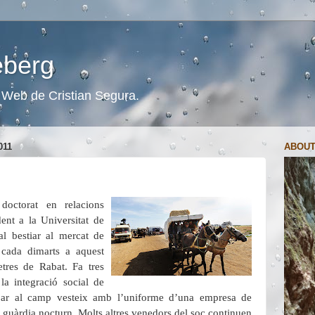
ceberg
s. Web de Cristian Segura.
011
ABOUT
doctorat en relacions
ent a la Universitat de
al bestiar al mercat de
 cada dimarts a aquest
etres de Rabat. Fa tres
la integració social de
ejar al camp vesteix amb l’uniforme d’una empresa de
 guàrdia nocturn. Molts altres venedors del soc continuen