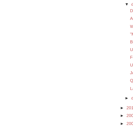
▼
D
A
W
"
B
U
F
U
J
Q
L
►
►
20
►
20
►
20