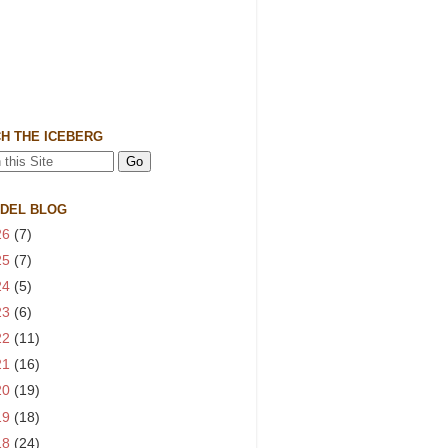
H THE ICEBERG
 DEL BLOG
26
(7)
25
(7)
24
(5)
23
(6)
22
(11)
21
(16)
20
(19)
19
(18)
18
(24)