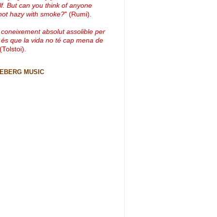
lf. But can you think of anyone
not hazy with smoke?
" (Rumi).
 coneixement absolut assolible per
 és que la vida no té cap mena de
 (Tolstoi).
CEBERG MUSIC