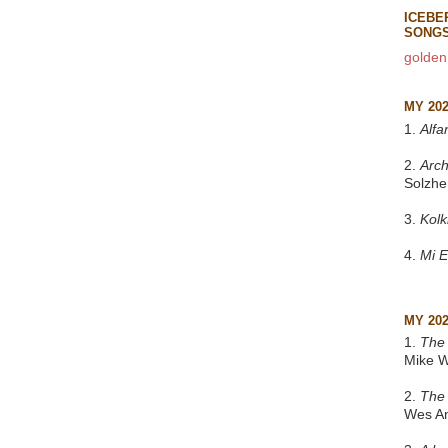
ICEBE
SONG
golden
MY 20
1.
Alfa
2.
Arch
Solzhe
3.
Kol
4.
Mi 
MY 20
1.
The 
Mike W
2.
The
Wes A