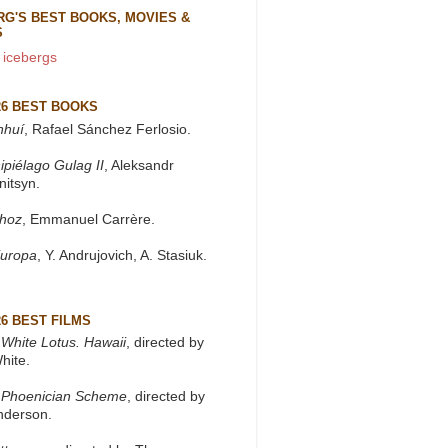
RG'S BEST BOOKS, MOVIES &
S
 icebergs
26 BEST BOOKS
nhuí
, Rafael Sánchez Ferlosio.
ipiélago Gulag II
, Aleksandr
nitsyn.
khoz
, Emmanuel Carrère.
Europa
, Y. Andrujovich, A. Stasiuk.
26 BEST FILMS
White Lotus. Hawaii
, directed by
hite.
 Phoenician Scheme
, directed by
nderson.