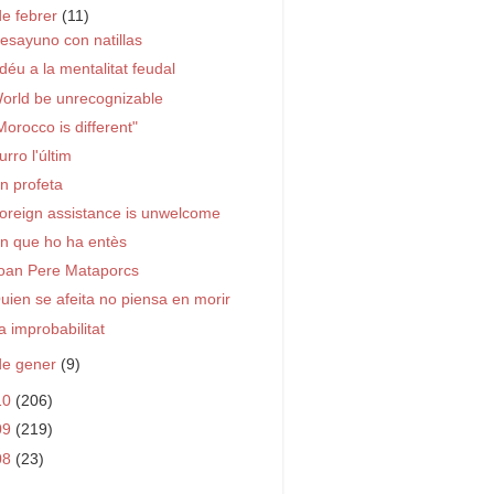
de febrer
(11)
esayuno con natillas
déu a la mentalitat feudal
orld be unrecognizable
Morocco is different"
urro l'últim
n profeta
oreign assistance is unwelcome
n que ho ha entès
oan Pere Mataporcs
uien se afeita no piensa en morir
a improbabilitat
de gener
(9)
10
(206)
09
(219)
08
(23)