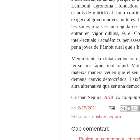
Lemtouni, agrònoma i fundadora 
estudis de nutrició al camp confi
exigeix al govern noves millores. 
les zones rurals és una ajuda esc
entrar en vigor dilluns, és el C
intel·lectuals i acadèmics per asse
per a joves de l’àmbit rural que s’
Mentrestant, la ciutat evoluciona
fer-se rics ràpid, molt ràpid. Mol
mateixa manera veuen que el seu 
demana canvis democràtics. I aix
altra alternativa que ser una demo
Cristian Segura,
ARA
. El camp ma
en
2/25/2011
Etiquetas:
cristian segura
Cap comentari:
Publica un comentari a l'entra