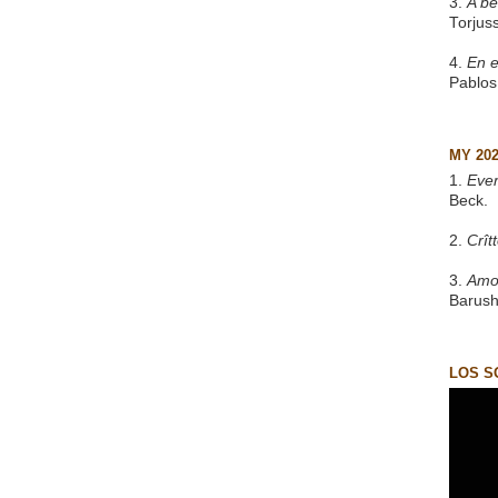
3.
A be
Torjus
4.
En e
Pablos
MY 20
1.
Eve
Beck.
2.
Crît
3.
Amo
Barush
LOS S