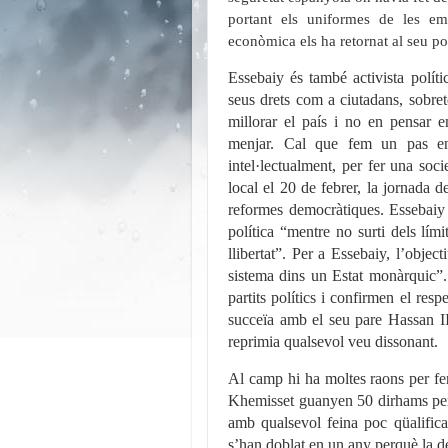
portant els uniformes de les em
econòmica els ha retornat al seu pob
Essebaiy és també activista políti
seus drets com a ciutadans, sobreto
millorar el país i no en pensar
menjar. Cal que fem un pas end
intel·lectualment, per fer una soc
local el 20 de febrer, la jornada 
reformes democràtiques. Essebaiy 
política “mentre no surti dels lím
llibertat”. Per a Essebaiy, l’objec
sistema dins un Estat monàrquic”. 
partits polítics i confirmen el res
succeïa amb el seu pare Hassan II, 
reprimia qualsevol veu dissonant.
Al camp hi ha moltes raons per fe
Khemisset guanyen 50 dirhams per d
amb qualsevol feina poc qüalificad
s’han doblat en un any perquè la d