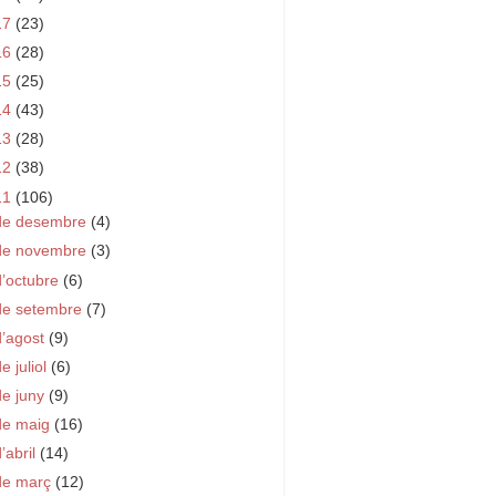
17
(23)
16
(28)
15
(25)
14
(43)
13
(28)
12
(38)
11
(106)
de desembre
(4)
de novembre
(3)
d’octubre
(6)
de setembre
(7)
d’agost
(9)
e juliol
(6)
de juny
(9)
de maig
(16)
d’abril
(14)
de març
(12)