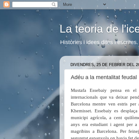
La teoria de l'i
Històries i idees dites i escrite
DIVENDRES, 25 DE FEBRER DEL 2
Adéu a la mentalitat feudal
Mustafa Essebaiy pensa en el 
internacionals que va deixar pend
Barcelona mentre ven estris per 
Khemisset. Essebaiy es desplaça
municipi agrícola, a cent quilòm
anys era estudiant i agent per a 
magribins a Barcelona. Per fein
seguretat espanyola on havia fet de