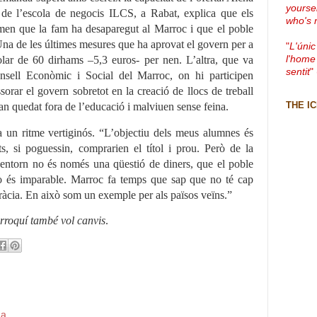
yourse
de l’escola de negocis ILCS, a Rabat, explica que els
who's 
rmen que la fam ha desaparegut al Marroc i que el poble
Una de les últimes mesures que ha aprovat el govern per a
"
L'únic
olar de 60 dirhams –5,3 euros- per nen. L’altra, que va
l'home
sentit
"
onsell Econòmic i Social del Marroc, on hi participen
ssorar el govern sobretot en la creació de llocs de treball
THE I
han quedat fora de l’educació i malviuen sense feina.
 a un ritme vertiginós. “L’objectiu dels meus alumnes és
ts, si poguessin, comprarien el títol i prou. Però de la
entorn no és només una qüestió de diners, que el poble
ò és imparable. Marroc fa temps que sap que no té cap
cràcia. En això som un exemple per als països veïns.”
rroquí també vol canvis
.
da