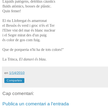
Liquids patògens, detritius càustics
fluïds atòmics, bosses de plàstic.
Quin femer!
El riu Llobregat és amarronat
el Bessòs és verd i groc n'és el Ter
l'Ebre vist del mar és blanc nuclear
i el Segre mirat des d'un puig
és color de gos com fuig.
Que de porqueria n'hi ha de tots colors!"
La Trinca,
El danuvi és blau
.
en
1/14/2010
Comparteix
Cap comentari:
Publica un comentari a l'entrada