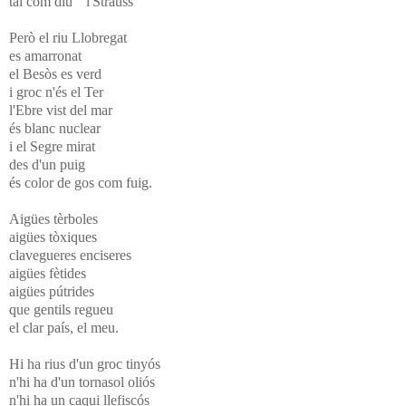
tal com diu " l'Strauss "
Però el riu Llobregat
es amarronat
el Besòs es verd
i groc n'és el Ter
l'Ebre vist del mar
és blanc nuclear
i el Segre mirat
des d'un puig
és color de gos com fuig.
Aigües tèrboles
aigües tòxiques
clavegueres enciseres
aigües fètides
aigües pútrides
que gentils regueu
el clar país, el meu.
Hi ha rius d'un groc tinyós
n'hi ha d'un tornasol oliós
n'hi ha un caqui llefiscós