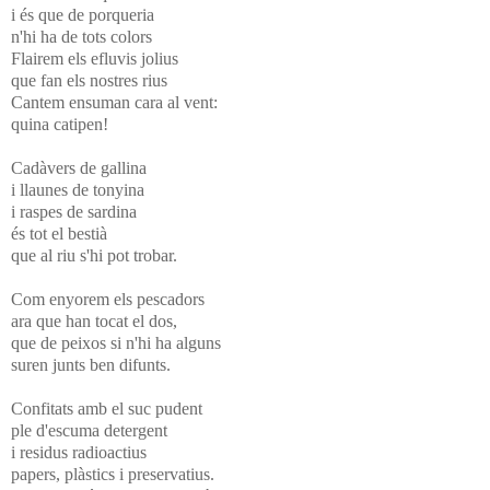
i és que de porqueria
n'hi ha de tots colors
Flairem els efluvis jolius
que fan els nostres rius
Cantem ensuman cara al vent:
quina catipen!
Cadàvers de gallina
i llaunes de tonyina
i raspes de sardina
és tot el bestià
que al riu s'hi pot trobar.
Com enyorem els pescadors
ara que han tocat el dos,
que de peixos si n'hi ha alguns
suren junts ben difunts.
Confitats amb el suc pudent
ple d'escuma detergent
i residus radioactius
papers, plàstics i preservatius.