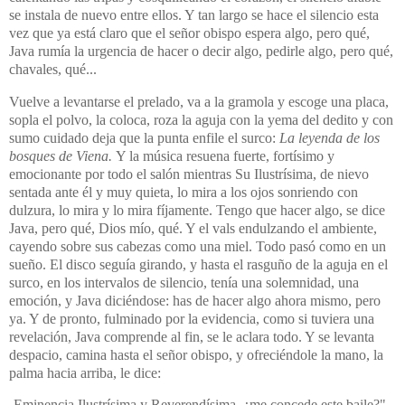
se instala de nuevo entre ellos. Y tan largo se hace el silencio esta
vez que ya está claro que el señor obispo espera algo, pero qué,
Java rumía la urgencia de hacer o decir algo, pedirle algo, pero qué,
chavales, qué...
Vuelve a levantarse el prelado, va a la gramola y escoge una placa,
sopla el polvo, la coloca, roza la aguja con la yema del dedito y con
sumo cuidado deja que la punta enfile el surco:
La leyenda de los
bosques de Viena.
Y la música resuena fuerte, fortísimo y
emocionante por todo el salón mientras Su Ilustrísima, de nievo
sentada ante él y muy quieta, lo mira a los ojos sonriendo con
dulzura, lo mira y lo mira fíjamente. Tengo que hacer algo, se dice
Java, pero qué, Dios mío, qué. Y el vals endulzando el ambiente,
cayendo sobre sus cabezas como una miel. Todo pasó como en un
sueño. El disco seguía girando, y hasta el rasguño de la aguja en el
surco, en los intervalos de silencio, tenía una solemnidad, una
emoción, y Java diciéndose: has de hacer algo ahora mismo, pero
ya. Y de pronto, fulminado por la evidencia, como si tuviera una
revelación, Java comprende al fin, se le aclara todo. Y se levanta
despacio, camina hasta el señor obispo, y ofreciéndole la mano, la
palma hacia arriba, le dice:
-Eminencia Ilustrísima y Reverendísima, ¿me concede este baile?"