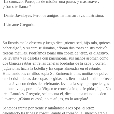
-La conozco. Parroquia de misión -una pausa, y más suave-:
¿Cómo te llamas?
-Daniel Javaloyes. Pero los amigos me llaman Java, Ilustrísima.
-Llámame Gregorio.
...
Su Ilustrísima le observa y luego dice: ¿tienes sed, hijo mío, quieres
beber algo?, y su cara se ilumina, afloran dos rosas en sus todavía
frescas mejillas. Podríamos tomar una copita de jerez, es digestivo.
Se levanta y se desplaza con parsimonia, sus manos asoman como
dos blancas ratitas entre las cenefas bordadas de la capa y corren
juguetonas hacia la botella y las copas alineadas en el estante.
Hinchando los carrillos sopla Su Eminencia unas motitas de polvo
en el cristal de las dos copas elegidas, las llena hasta la mitad, ofrece
una a Java con dedos de celebrante, levanta la suya: porque tengas
un buen viaje, porque la Virgen te conceda lo que le pidas, hijo. No
iré a Lourdes, Gregorio, se lamenta él, dicen que a mí no pueden
llevarme. ¿Cómo es eso?, no te aflijas, yo lo arreglaré.
Sentados frente por frente y mirándose a los ojos, el jerez
calentando las tripas y cosquilleando el corazón, el silencio afable