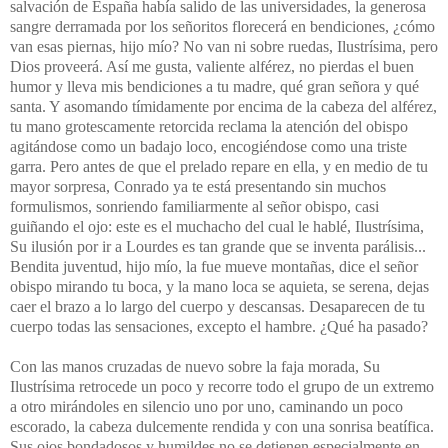
salvación de España había salido de las universidades, la generosa
sangre derramada por los señoritos florecerá en bendiciones, ¿cómo
van esas piernas, hijo mío? No van ni sobre ruedas, Ilustrísima, pero
Dios proveerá. Así me gusta, valiente alférez, no pierdas el buen
humor y lleva mis bendiciones a tu madre, qué gran señora y qué
santa. Y asomando tímidamente por encima de la cabeza del alférez,
tu mano grotescamente retorcida reclama la atención del obispo
agitándose como un badajo loco, encogiéndose como una triste
garra. Pero antes de que el prelado repare en ella, y en medio de tu
mayor sorpresa, Conrado ya te está presentando sin muchos
formulismos, sonriendo familiarmente al señor obispo, casi
guiñando el ojo: este es el muchacho del cual le hablé, Ilustrísima,
Su ilusión por ir a Lourdes es tan grande que se inventa parálisis...
Bendita juventud, hijo mío, la fue mueve montañas, dice el señor
obispo mirando tu boca, y la mano loca se aquieta, se serena, dejas
caer el brazo a lo largo del cuerpo y descansas. Desaparecen de tu
cuerpo todas las sensaciones, excepto el hambre. ¿Qué ha pasado?
Con las manos cruzadas de nuevo sobre la faja morada, Su
Ilustrísima retrocede un poco y recorre todo el grupo de un extremo
a otro mirándoles en silencio uno por uno, caminando un poco
escorado, la cabeza dulcemente rendida y con una sonrisa beatífica.
Sus ojos bondadosos y humildes no se detienen especialmente en