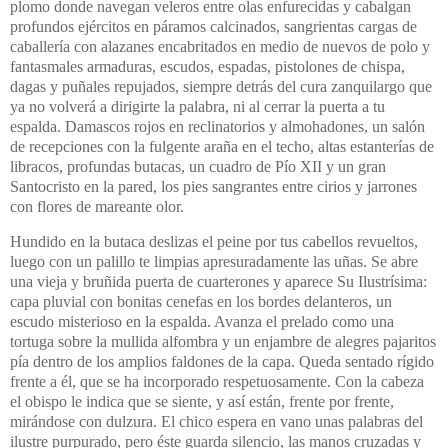
plomo donde navegan veleros entre olas enfurecidas y cabalgan
profundos ejércitos en páramos calcinados, sangrientas cargas de
caballería con alazanes encabritados en medio de nuevos de polo y
fantasmales armaduras, escudos, espadas, pistolones de chispa,
dagas y puñales repujados, siempre detrás del cura zanquilargo que
ya no volverá a dirigirte la palabra, ni al cerrar la puerta a tu
espalda. Damascos rojos en reclinatorios y almohadones, un salón
de recepciones con la fulgente araña en el techo, altas estanterías de
libracos, profundas butacas, un cuadro de Pío XII y un gran
Santocristo en la pared, los pies sangrantes entre cirios y jarrones
con flores de mareante olor.
Hundido en la butaca deslizas el peine por tus cabellos revueltos,
luego con un palillo te limpias apresuradamente las uñas. Se abre
una vieja y bruñida puerta de cuarterones y aparece Su Ilustrísima:
capa pluvial con bonitas cenefas en los bordes delanteros, un
escudo misterioso en la espalda. Avanza el prelado como una
tortuga sobre la mullida alfombra y un enjambre de alegres pajaritos
pía dentro de los amplios faldones de la capa. Queda sentado rígido
frente a él, que se ha incorporado respetuosamente. Con la cabeza
el obispo le indica que se siente, y así están, frente por frente,
mirándose con dulzura. El chico espera en vano unas palabras del
ilustre purpurado, pero éste guarda silencio, las manos cruzadas y