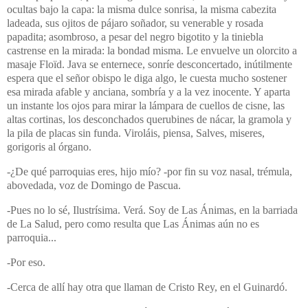
ocultas bajo la capa: la misma dulce sonrisa, la misma cabezita
ladeada, sus ojitos de pájaro soñador, su venerable y rosada
papadita; asombroso, a pesar del negro bigotito y la tiniebla
castrense en la mirada: la bondad misma. Le envuelve un olorcito a
masaje Floïd. Java se enternece, sonríe desconcertado, inútilmente
espera que el señor obispo le diga algo, le cuesta mucho sostener
esa mirada afable y anciana, sombría y a la vez inocente. Y aparta
un instante los ojos para mirar la lámpara de cuellos de cisne, las
altas cortinas, los desconchados querubines de nácar, la gramola y
la pila de placas sin funda. Viroláis, piensa, Salves, miseres,
gorigoris al órgano.
-¿De qué parroquias eres, hijo mío? -por fin su voz nasal, trémula,
abovedada, voz de Domingo de Pascua.
-Pues no lo sé, Ilustrísima. Verá. Soy de Las Ánimas, en la barriada
de La Salud, pero como resulta que Las Ánimas aún no es
parroquia...
-Por eso.
-Cerca de allí hay otra que llaman de Cristo Rey, en el Guinardó.