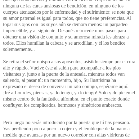
ninguna de las caras ansiosas de bendición, en ninguno de los
cuerpos atenazados por la enfermedad y el sufrimiento: se nota que
su amor paternal es igual para todos, que no tiene preferencias. Al
topar sus ojos con los suyos aún se demora menos: un parpadeo
impercetible, y al siguiente. Después retrocede unos pasos para
obtener una visión de conjunto y su amorosa mirada les abraza a
todos. Ellos humillan la cabeza y se arrodillan, y él los bendice
solemnemente...
Se retira el señor obispo a sus aposentos, asistido siempe por el cura
alto y rápido. Vuelve éste al salón para acompañar a los píos
visitantes y, junto a la puerta de la antesala, mientras todos van
saliendo, al pasar tú: un momentito, hijo, Su Ilustrísima ha
expresado el deseo de conversar un rato contigo, espérame aquí.
¡Iré a Lourdes, piensas, ya lo tengo, ya lo tengo! Solo y de pie en el
mismo centro de la fantástica alfombra, en el punto exacto donde
confluyen los complicados, hermosos y simétricos arabescos.
Pero luego no serás introducido por la puerta que tú has pensado.
Vas perdiendo poco a poco la cojera y el tembleque de la mano a
medida que avanzas por un nuevo corredor con altas vidrieras de