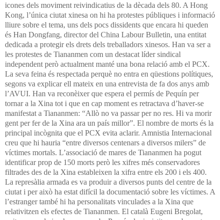
icones dels moviment reivindicatius de la dècada dels 80. A Hong
Kong, l’única ciutat xinesa on hi ha protestes públiques i informació
lliure sobre el tema, uns dels pocs dissidents que encara hi queden
és Han Dongfang, director del China Labour Bulletin, una entitat
dedicada a protegir els drets dels treballadors xinesos. Han va ser a
les protestes de Tiananmen com un destacat líder sindical
independent però actualment manté una bona relació amb el PCX.
La seva feina és respectada perquè no entra en qüestions polítiques,
segons va explicar ell mateix en una entrevista de fa dos anys amb
l’AVUI. Han va reconèixer que espera el permís de Pequín per
tornar a la Xina tot i que en cap moment es retractava d’haver-se
manifestat a Tiananmen: “Allò no va passar per no res. Hi va morir
gent per fer de la Xina ara un país millor”.
El nombre de morts és la
principal incògnita que el PCX evita aclarir. Amnistia Internacional
creu que hi hauria “entre diversos centenars a diversos milers” de
víctimes mortals. L’associació de mares de Tiananmen ha pogut
identificar prop de 150 morts però les xifres més conservadores
filtrades des de la Xina estableixen la xifra entre els 200 i els 400.
La represàlia armada es va produir a diversos punts del centre de la
ciutat i per això ha estat difícil la documentació sobre les víctimes. A
l’estranger també hi ha personalitats vinculades a la Xina que
relativitzen els efectes de Tiananmen. El català Eugeni Bregolat,