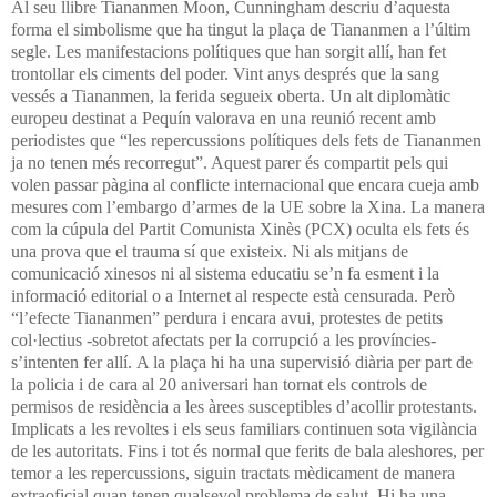
Al seu llibre Tiananmen Moon, Cunningham descriu d’aquesta
forma el simbolisme que ha tingut la plaça de Tiananmen a l’últim
segle. Les manifestacions polítiques que han sorgit allí, han fet
trontollar els ciments del poder. Vint anys després que la sang
vessés a Tiananmen, la ferida segueix oberta.
Un alt diplomàtic
europeu destinat a Pequín valorava en una reunió recent amb
periodistes que “les repercussions polítiques dels fets de Tiananmen
ja no tenen més recorregut”. Aquest parer és compartit pels qui
volen passar pàgina al conflicte internacional que encara cueja amb
mesures com l’embargo d’armes de la UE sobre la Xina. La manera
com la cúpula del Partit Comunista Xinès (PCX) oculta els fets és
una prova que el trauma sí que existeix. Ni als mitjans de
comunicació xinesos ni al sistema educatiu se’n fa esment i la
informació editorial o a Internet al respecte està censurada. Però
“l’efecte Tiananmen” perdura i encara avui, protestes de petits
col·lectius -sobretot afectats per la corrupció a les províncies-
s’intenten fer allí.
A la plaça hi ha una supervisió diària per part de
la policia i de cara al 20 aniversari han tornat els controls de
permisos de residència a les àrees susceptibles d’acollir protestants.
Implicats a les revoltes i els seus familiars continuen sota vigilància
de les autoritats. Fins i tot és normal que ferits de bala aleshores, per
temor a les repercussions, siguin tractats mèdicament de manera
extraoficial quan tenen qualsevol problema de salut.
Hi ha una