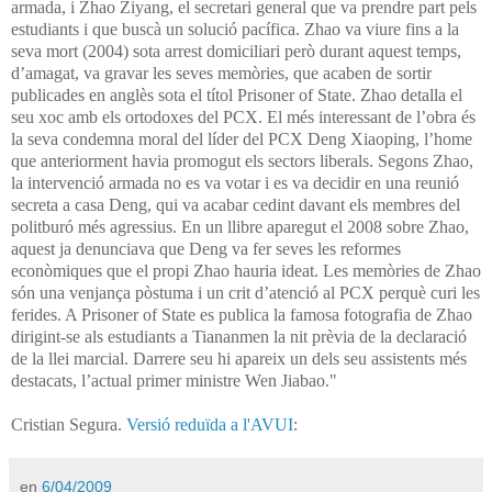
armada, i Zhao Ziyang, el secretari general que va prendre part pels
estudiants i que buscà un solució pacífica. Zhao va viure fins a la
seva mort (2004) sota arrest domiciliari però durant aquest temps,
d’amagat, va gravar les seves memòries, que acaben de sortir
publicades en anglès sota el títol Prisoner of State. Zhao detalla el
seu xoc amb els ortodoxes del PCX. El més interessant de l’obra és
la seva condemna moral del líder del PCX Deng Xiaoping, l’home
que anteriorment havia promogut els sectors liberals. Segons Zhao,
la intervenció armada no es va votar i es va decidir en una reunió
secreta a casa Deng, qui va acabar cedint davant els membres del
politburó més agressius. En un llibre aparegut el 2008 sobre Zhao,
aquest ja denunciava que Deng va fer seves les reformes
econòmiques que el propi Zhao hauria ideat.
Les memòries de Zhao
són una venjança pòstuma i un crit d’atenció al PCX perquè curi les
ferides. A Prisoner of State es publica la famosa fotografia de Zhao
dirigint-se als estudiants a Tiananmen la nit prèvia de la declaració
de la llei marcial. Darrere seu hi apareix un dels seu assistents més
destacats, l’actual primer ministre Wen Jiabao."
Cristian Segura.
Versió reduïda a l'AVUI
:
en
6/04/2009