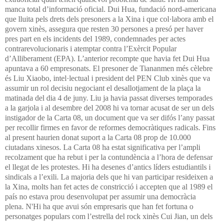
manca total d’informació oficial. Dui Hua, fundació nord-americana
que lluita pels drets dels presoners a la Xina i que col·labora amb el
govern xinès, assegura que resten 30 persones a presó per haver
pres part en els incidents del 1989, condemnades per actes
contrarevolucionaris i atemptar contra l’Exèrcit Popular
d’Alliberament (EPA). L’anterior recompte que havia fet Dui Hua
apuntava a 60 empresonats. El presoner de Tiananmen més cèlebre
és Liu Xiaobo, intel·lectual i president del PEN Club xinès que va
assumir un rol decisiu negociant el desallotjament de la plaça la
matinada del dia 4 de juny. Liu ja havia passat diverses temporades
a la garjola i al desembre del 2008 hi va tornar acusat de ser un dels
instigador de la Carta 08, un document que va ser difós l’any passat
per recollir firmes en favor de reformes democràtiques radicals. Fins
al present haurien donat suport a la Carta 08 prop de 10.000
ciutadans xinesos. La Carta 08 ha estat significativa per l’ampli
recolzament que ha rebut i per la contundència a l’hora de defensar
el llegat de les protestes.
Hi ha desenes d’antics líders estudiantils i
sindicals a l’exili. La majoria dels que hi van participar resideixen a
la Xina, molts han fet actes de constricció i accepten que al 1989 el
país no estava prou desenvolupat per assumir una democràcia
plena. N'Hi ha que avui són empresaris que han fet fortuna o
personatges populars com l’estrella del rock xinès Cui Jian, un dels