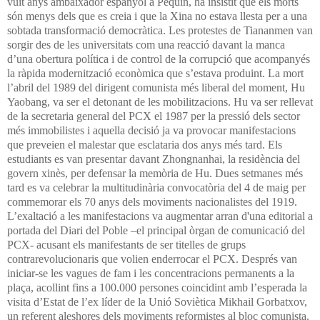
vuit anys ambaixador espanyol a Pequín, ha insistit que els morts
són menys dels que es creia i que la Xina no estava llesta per a una
sobtada transformació democràtica.
Les protestes de Tiananmen van
sorgir des de les universitats com una reacció davant la manca
d’una obertura política i de control de la corrupció que acompanyés
la ràpida modernització econòmica que s’estava produint. La mort
l’abril del 1989 del dirigent comunista més liberal del moment, Hu
Yaobang, va ser el detonant de les mobilitzacions. Hu va ser rellevat
de la secretaria general del PCX el 1987 per la pressió dels sector
més immobilistes i aquella decisió ja va provocar manifestacions
que preveien el malestar que esclataria dos anys més tard. Els
estudiants es van presentar davant Zhongnanhai, la residència del
govern xinès, per defensar la memòria de Hu. Dues setmanes més
tard es va celebrar la multitudinària convocatòria del 4 de maig per
commemorar els 70 anys dels moviments nacionalistes del 1919.
L’exaltació a les manifestacions va augmentar arran d'una editorial a
portada del Diari del Poble –el principal òrgan de comunicació del
PCX- acusant els manifestants de ser titelles de grups
contrarevolucionaris que volien enderrocar el PCX. Després van
iniciar-se les vagues de fam i les concentracions permanents a la
plaça, acollint fins a 100.000 persones coincidint amb l’esperada la
visita d’Estat de l’ex líder de la Unió Soviètica Mikhail Gorbatxov,
un referent aleshores dels moviments reformistes al bloc comunista.