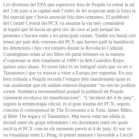
Les divisions del EPA que esperaven fora de Pequín va entrar la nit
del 3 de juny a la capital amb l’ordre de fer respectar amb la força la
llei marcial que s’havia anunciat feia dues setmanes. El politburó
del Comitè Central del PCX va assumir la via més contundent
al·legant que hi havia un greu risc de caos al país perquè les
protestes s’havien estès a les principals ciutats. També era humà cert
temor per part dels veterans del PCX que havien patit la humiliació,
les detencions i fins i tot tortures durant la Revolució Cultural.
Cunningham relata al seu llibre els paral·lelismes en la manera
d’expressar-se dels estudiants al 1989 i la dels Guàrdies Rojos
quinze anys abans.
Xi (nom fals) és un fotògraf xinès que va ser a
Tiananmen i que va marxar a viure a Europa per seguretat. En una
breu trobada a Pequín recorda l’estupor dels manifestants quan es
van assabentar que els soldats estaven disparant: “no ens ho podíem
creure. Semblava inversemblant perquè la població de Pequín
clarament recolzava les manifestacions”.
“L’incident del 4 de juny”,
segons la terminologia oficial, és el gran trauma del PCX, segons
conclou el corresponsal de The Economist a la Xina, James Miles,
al llibre The legacy of Tiananmen. Mai havia estat tan nítida la
divisió entre els grups reformistes i els doctrinaris entre els quals
oscil·la el PCX com en els moments previs al 4 de juny. El xoc es
va visualitzar entre Li Peng, el primer ministre i favorable a l’acció