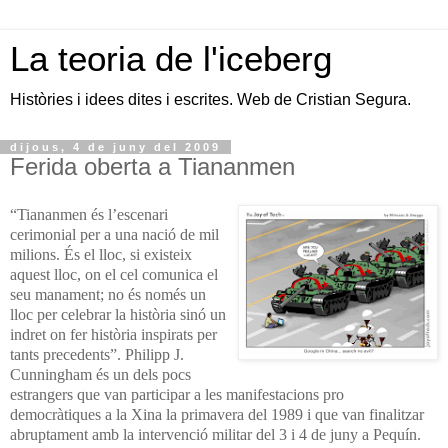
La teoria de l'iceberg
Històries i idees dites i escrites. Web de Cristian Segura.
dijous, 4 de juny del 2009
Ferida oberta a Tiananmen
“Tiananmen és l’escenari
cerimonial per a una nació de mil
milions. És el lloc, si existeix
aquest lloc, on el cel comunica el
seu manament; no és només un
lloc per celebrar la història sinó un
indret on fer història inspirats per
tants precedents”. Philipp J.
Cunningham és un dels pocs
estrangers que van participar a les manifestacions pro
democràtiques a la Xina la primavera del 1989 i que van finalitzar
abruptament amb la intervenció militar del 3 i 4 de juny a Pequín.