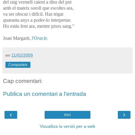
del raig vermell caient a dins del pot
amb el mateix soroll que escoltes ara,
va ser obscur i difícil. Has trigat
quaranta anys a poder-lo interpretar.
Ho estàs fent ara, mentre pixes sang."
Joan Margarit,
l'Oracle
.
en
11/02/2009
Comparteix
Cap comentari:
Publica un comentari a l'entrada
‹
›
Inici
Visualitza la versió per a web