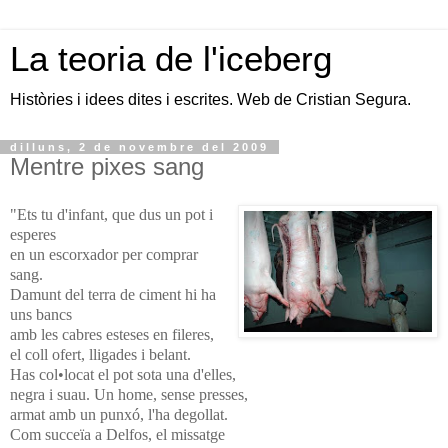
La teoria de l'iceberg
Històries i idees dites i escrites. Web de Cristian Segura.
dilluns, 2 de novembre del 2009
Mentre pixes sang
"Ets tu d'infant, que dus un pot i
esperes
en un escorxador per comprar
sang.
Damunt del terra de ciment hi ha
uns bancs
amb les cabres esteses en fileres,
el coll ofert, lligades i belant.
Has col•locat el pot sota una d'elles,
negra i suau. Un home, sense presses,
armat amb un punxó, l'ha degollat.
Com succeïa a Delfos, el missatge