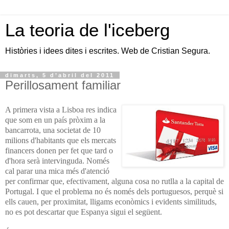
La teoria de l'iceberg
Històries i idees dites i escrites. Web de Cristian Segura.
dimarts, 5 d’abril del 2011
Perillosament familiar
A primera vista a Lisboa res indica
que som en un país pròxim a la
bancarrota, una societat de 10
milions d'habitants que els mercats
financers donen per fet que tard o
d'hora serà intervinguda. Només
cal parar una mica més d'atenció
per confirmar que, efectivament, alguna cosa no rutlla a la capital de
Portugal. I que el problema no és només dels portuguesos, perquè si
ells cauen, per proximitat, lligams econòmics i evidents similituds,
no es pot descartar que Espanya sigui el següent.