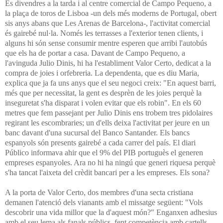
És divendres a la tarda i al centre comercial de Campo Pequeno, a
la plaça de toros de Lisboa -un dels més moderns de Portugal, obert
sis anys abans que Les Arenas de Barcelona-, l'activitat comercial
és gairebé nul·la. Només les terrasses a l'exterior tenen clients, i
alguns hi són sense consumir mentre esperen que arribi l'autobús
que els ha de portar a casa. Davant de Campo Pequeno, a
l'avinguda Julio Dinis, hi ha l'establiment Valor Certo, dedicat a la
compra de joies i orfebreria. La dependenta, que es diu Maria,
explica que ja fa uns anys que el seu negoci creix: "En aquest barri,
més que per necessitat, la gent es desprèn de les joies perquè la
inseguretat s'ha disparat i volen evitar que els robin". En els 60
metres que fem passejant per Julio Dinis ens trobem tres pidolaires
regirant les escombraries; un d'ells deixa l'activitat per jeure en un
banc davant d'una sucursal del Banco Santander. Els bancs
espanyols són presents gairebé a cada carrer del país. El diari
Público informava ahir que el 9% del PIB portuguès el generen
empreses espanyoles. Ara no hi ha ningú que generi riquesa perquè
s'ha tancat l'aixeta del crèdit bancari per a les empreses. Els sona?
A la porta de Valor Certo, dos membres d'una secta cristiana
demanen l'atenció dels vianants amb el missatge següent: "Vols
descobrir una vida millor que la d'aquest món?" Enganxen adhesius
amb el seu lema als fanals públics, fent competència amb cartells