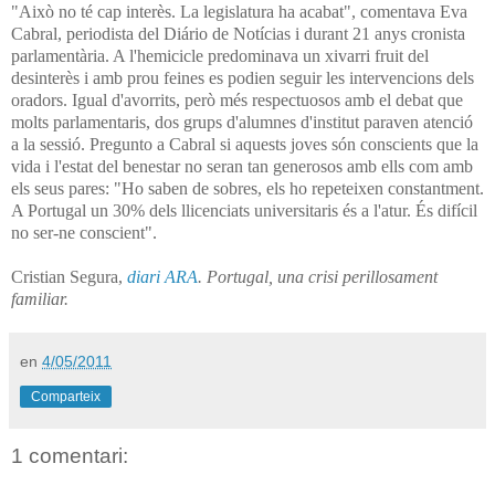
"Això no té cap interès. La legislatura ha acabat", comentava Eva
Cabral, periodista del Diário de Notícias i durant 21 anys cronista
parlamentària. A l'hemicicle predominava un xivarri fruit del
desinterès i amb prou feines es podien seguir les intervencions dels
oradors. Igual d'avorrits, però més respectuosos amb el debat que
molts parlamentaris, dos grups d'alumnes d'institut paraven atenció
a la sessió. Pregunto a Cabral si aquests joves són conscients que la
vida i l'estat del benestar no seran tan generosos amb ells com amb
els seus pares: "Ho saben de sobres, els ho repeteixen constantment.
A Portugal un 30% dels llicenciats universitaris és a l'atur. És difícil
no ser-ne conscient".
Cristian Segura,
diari ARA
. Portugal, una crisi perillosament
familiar.
en
4/05/2011
Comparteix
1 comentari: