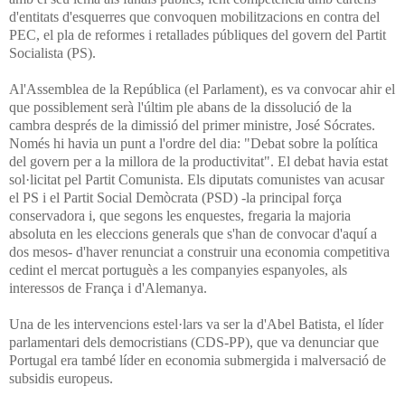
d'entitats d'esquerres que convoquen mobilitzacions en contra del
PEC, el pla de reformes i retallades públiques del govern del Partit
Socialista (PS).
Al'Assemblea de la República (el Parlament), es va convocar ahir el
que possiblement serà l'últim ple abans de la dissolució de la
cambra després de la dimissió del primer ministre, José Sócrates.
Només hi havia un punt a l'ordre del dia: "Debat sobre la política
del govern per a la millora de la productivitat". El debat havia estat
sol·licitat pel Partit Comunista. Els diputats comunistes van acusar
el PS i el Partit Social Demòcrata (PSD) -la principal força
conservadora i, que segons les enquestes, fregaria la majoria
absoluta en les eleccions generals que s'han de convocar d'aquí a
dos mesos- d'haver renunciat a construir una economia competitiva
cedint el mercat portuguès a les companyies espanyoles, als
interessos de França i d'Alemanya.
Una de les intervencions estel·lars va ser la d'Abel Batista, el líder
parlamentari dels democristians (CDS-PP), que va denunciar que
Portugal era també líder en economia submergida i malversació de
subsidis europeus.