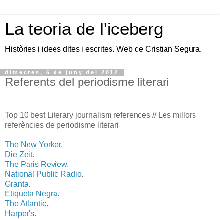
La teoria de l'iceberg
Històries i idees dites i escrites. Web de Cristian Segura.
dimecres, 6 de juny del 2012
Referents del periodisme literari
Top 10 best Literary journalism references // Les millors
referències de periodisme literari
The New Yorker
.
Die Zeit
.
The Paris Review
.
National Public Radio
.
Granta
.
Etiqueta Negra
.
The Atlantic
.
Harper's
.