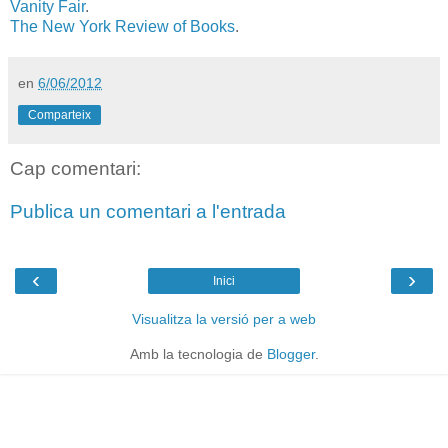
Vanity Fair
.
The New York Review of Books
.
en
6/06/2012
Comparteix
Cap comentari:
Publica un comentari a l'entrada
‹
›
Inici
Visualitza la versió per a web
Amb la tecnologia de
Blogger
.