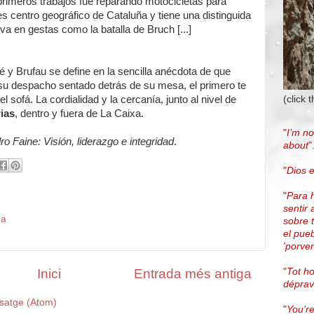
primeros trabajos fue reparando motocicletas para
es centro geográfico de Cataluña y tiene una distinguida
iva en gestas como la batalla de Bruch [...]
né y Brufau se define en la sencilla anécdota de que
 su despacho sentado detrás de su mesa, el primero te
(click 
 sofá. La cordialidad y la cercanía, junto al nivel de
ias
, dentro y fuera de La Caixa.
"
I’m no
idro Faine: Visión, liderazgo e integridad
.
about
"
"
Dios e
"
Para 
sentir 
da
sobre 
el pue
'porven
"
Tot h
Inici
Entrada més antiga
dépra
satge (Atom)
"
You're