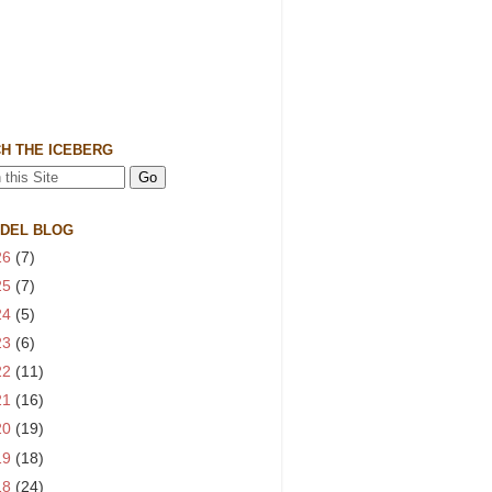
H THE ICEBERG
 DEL BLOG
26
(7)
25
(7)
24
(5)
23
(6)
22
(11)
21
(16)
20
(19)
19
(18)
18
(24)