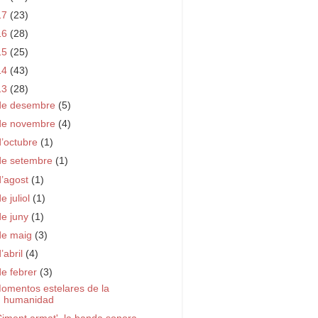
17
(23)
16
(28)
15
(25)
14
(43)
13
(28)
de desembre
(5)
de novembre
(4)
d’octubre
(1)
de setembre
(1)
d’agost
(1)
e juliol
(1)
de juny
(1)
de maig
(3)
d’abril
(4)
de febrer
(3)
omentos estelares de la
humanidad