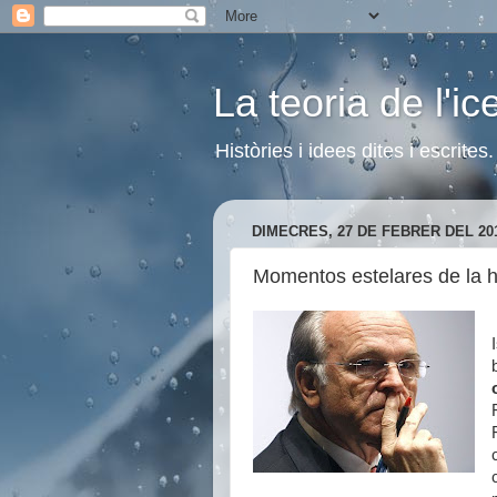
La teoria de l'i
Històries i idees dites i escrite
DIMECRES, 27 DE FEBRER DEL 20
Momentos estelares de la