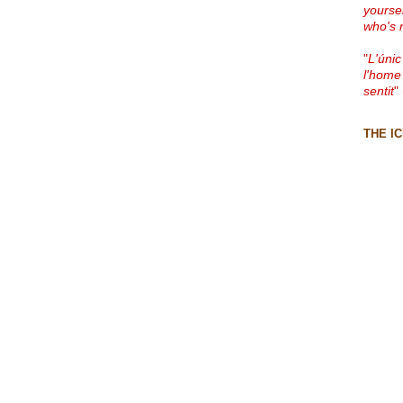
yourse
who's 
"
L'únic
l'home
sentit
"
THE I