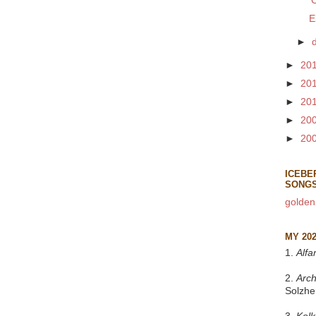
'
E
►
►
20
►
20
►
20
►
20
►
20
ICEBE
SONG
golden
MY 20
1.
Alfa
2.
Arch
Solzhe