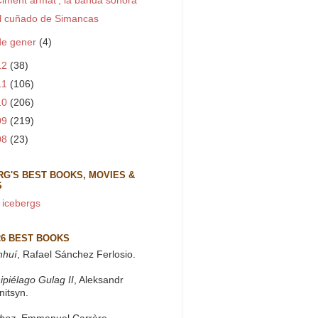
Ciment armat', la banda sonora
l cuñado de Simancas
de gener
(4)
12
(38)
11
(106)
10
(206)
09
(219)
08
(23)
RG'S BEST BOOKS, MOVIES &
S
 icebergs
26 BEST BOOKS
nhuí
, Rafael Sánchez Ferlosio.
ipiélago Gulag II
, Aleksandr
nitsyn.