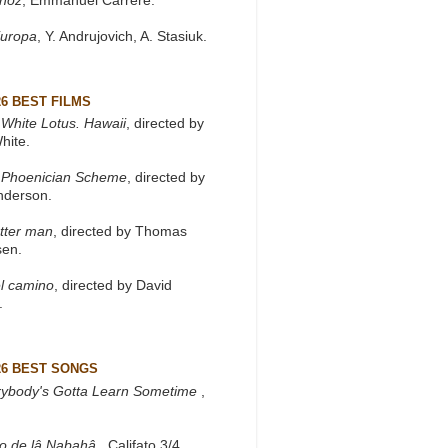
khoz
, Emmanuel Carrère.
Europa
, Y. Andrujovich, A. Stasiuk.
26 BEST FILMS
White Lotus. Hawaii
, directed by
hite.
 Phoenician Scheme
, directed by
nderson.
tter man
, directed by Thomas
sen.
l camino
, directed by David
.
26 BEST SONGS
rybody's Gotta Learn Sometime
,
to de lâ Nabahâ
, Califato 3/4.