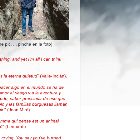
the pic. ... pincha en la foto)
thing, and yet I’m all I can think
.
s la eterna quietud
"
(Valle-Inclán)
.
hacer algo en el mundo se ha de
amor al riesgo y a la aventura y,
todo, saber prescindir de eso que
blo y las familias burguesas llaman
ir'
"
(
Joan Miró
)
.
omme qui pense est un animal
vé
" (Leopardi).
 crying. You say you've burned