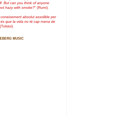
lf. But can you think of anyone
not hazy with smoke?
" (Rumi).
 coneixement absolut assolible per
 és que la vida no té cap mena de
 (Tolstoi).
CEBERG MUSIC