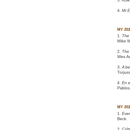
3.
Kol
4.
Mi 
MY 20
1.
The 
Mike W
2.
The
Wes A
3.
A be
Torjus
4.
En e
Pablos
MY 20
1.
Eve
Beck.
2.
Crît