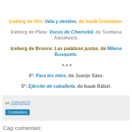
Iceberg de Oro:
Vida y destino
, de Vasili Grossman.
Iceberg de Plata:
Voces de Chernóbil
, de Svetlana
Alexiévich.
Iceberg de Bronce:
Las palabras justas
, de
Milena
Busquets
.
+.+.+
4º:
Para los míos
, de Juanjo Sáez.
5º:
Ejército de caballería
, de Isaak Bábel.
en
2/25/2023
Comparteix
Cap comentari: