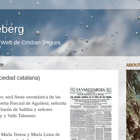
ceberg
s. Web de Cristian Segura.
09
ABOUT
ciedad catalana)
, será fiesta onomástica de las
erta Pascual de Aguilera; señorita
 barón de Salillas y señores
 y Valls Taberner.
 María Teresa y María Luisa de