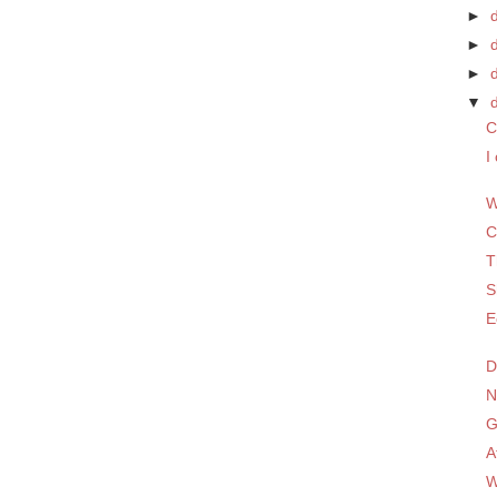
►
►
►
▼
C
I
W
C
T
S
E
D
N
G
A
W