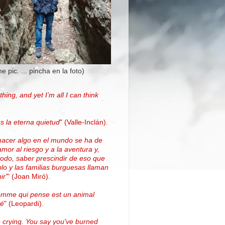
the pic. ... pincha en la foto)
thing, and yet I’m all I can think
.
s la eterna quietud
"
(Valle-Inclán)
.
hacer algo en el mundo se ha de
amor al riesgo y a la aventura y,
todo, saber prescindir de eso que
blo y las familias burguesas llaman
ir'
"
(
Joan Miró
)
.
omme qui pense est un animal
vé
" (Leopardi).
 crying. You say you've burned