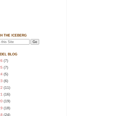
H THE ICEBERG
 DEL BLOG
26
(7)
25
(7)
24
(5)
23
(6)
22
(11)
21
(16)
20
(19)
19
(18)
18
(24)