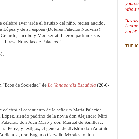
yourse
who's 
"
L'únic
 celebró ayer tarde el bautizo del niño, recién nacido,
l'home
a López y de su esposa (Dolores Palacios Nouvilas),
sentit
"
 Gerardo, Jacobo y Montserrat. Fueron padrinos sus
a Teresa Nouvilas de Palacios."
THE I
8.
ón "Ecos de Sociedad" de
La Vanguardia Española
(20-6-
e celebró el casamiento de la señorita María Palacios
 López, siendo padrino de la novia don Alejandro Miró
a Palacios, don Juan Masó y don Manuel de Senillosa;
ura Pérez, y testigos, el general de división don Anotnio
la Audiencia, don Eugenio Carvallo Morales, y don