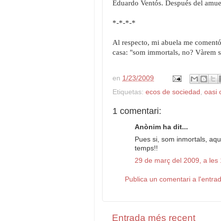
Eduardo Ventós. Después del amuer
*-*-*-*
Al respecto, mi abuela me comentó
casa:
"som immortals, no? Vàrem sor
en
1/23/2009
Etiquetas:
ecos de sociedad
,
oasi 
1 comentari:
Anònim ha dit...
Pues si, som inmortals, aqu
temps!!
29 de març del 2009, a les
Publica un comentari a l'entra
Entrada més recent