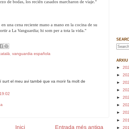
zo de bodas, los recién casados marcharon de viaje."
 en una cena reciente mano a mano en la cocina de su
tir a La Vanguardia; hi som per a tota la vida."
SEARC
català
,
vanguardia española
ARXIU
►
20
►
20
í surt el meu avi també que va morir fa molt de
►
20
►
20
 19:02
►
20
da
►
20
►
20
►
20
Inici
Entrada més antiga
►
20