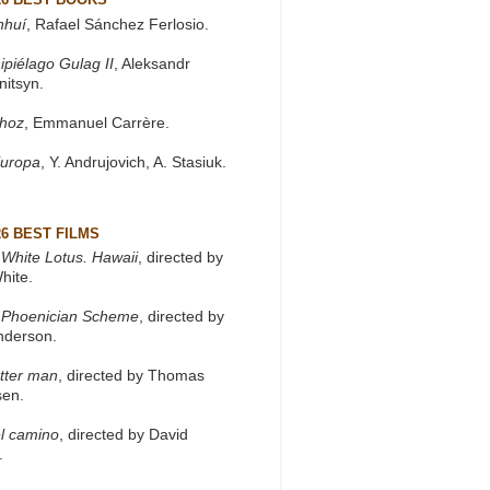
nhuí
, Rafael Sánchez Ferlosio.
ipiélago Gulag II
, Aleksandr
nitsyn.
khoz
, Emmanuel Carrère.
Europa
, Y. Andrujovich, A. Stasiuk.
26 BEST FILMS
White Lotus. Hawaii
, directed by
hite.
 Phoenician Scheme
, directed by
nderson.
tter man
, directed by Thomas
sen.
l camino
, directed by David
.