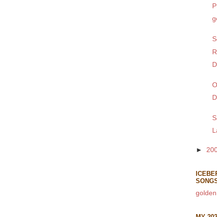
P
g
S
R
D
O
D
S
L
►
20
ICEBE
SONG
golden
MY 20