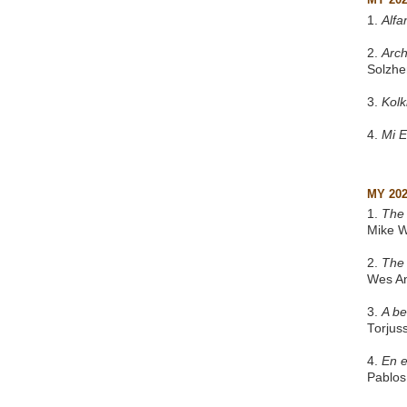
1.
Alfa
2.
Arch
Solzhe
3.
Kol
4.
Mi 
MY 20
1.
The 
Mike W
2.
The
Wes A
3.
A be
Torjus
4.
En e
Pablos