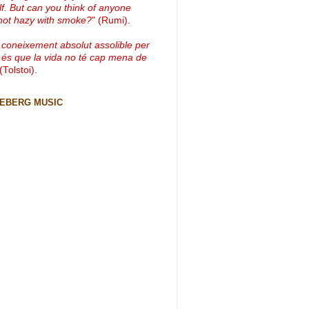
lf. But can you think of anyone
not hazy with smoke?
" (Rumi).
 coneixement absolut assolible per
 és que la vida no té cap mena de
 (Tolstoi).
CEBERG MUSIC