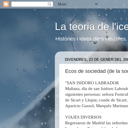
La teoria de l'i
Històries i idees dites i escrite
DIVENDRES, 23 DE GENER DEL 20
Ecos de sociedad (de la so
"SAN ISIDORO LABRADOR
Mañana, día de san Isidoro Labrador
siguientes personas: señora Fontcub
de Sicart y Llopia; conde de Sicart;
Aparicio Gassol, Marqués Maristany
VIAJES DIVERSOS
Regresaron de Madrid las señoritas