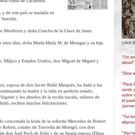
ndesa viuda de Lacambra.
 y de este país se traslada en
a Sanchiz.
e Miraflores y doña Concha de la Llave de Janer.
(click 
 unos días, doña María-María M. de Moragas y su hija
"
I’m no
le, Méjico y Estados Unidos, don Miguel de Miguel y
about
"
"
Dios e
"
Para 
z, esposa de don Javier Bultó Marqués, ha dado a luz
sentir 
continuando la madre y la niña en perfecto estado.
sobre 
Sagnier y los abuelos de la recién nacida, señores de
el pue
ltó, reciben muchas felicitaciones.
'porven
"
Tot h
do concertada la boda de la señorita Mercedes de Robert
dépra
e Robert, condes de Torroella de Montgrí, con don
"
You're
de don José Poch de Feliu y de su finada esposa (Elena