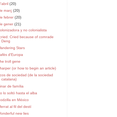
d’abril
(20)
de març
(20)
de febrer
(20)
de gener
(21)
olonizadora y no colonialista
 cried. Cried because of comrade
Deng
andering Stars
afès d'Europa
he troll gene
harper (or how to begin an article)
cos de sociedad (de la sociedad
catalana)
inar de família
o lo soltó hasta el alba
odzilla en México
ferrat al fil del destí
onderful new lies