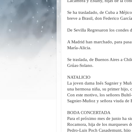
Lacambra y Estany, hijas de la co
Se ha trasladado, de Cuba a Méjico,
breve a Brasil, don Federico Garcí
De Sevilla Regresaron los condes d
A Madrid han marchado, para pasar
María-Alicia.
Se traslada, de Buenos Aires a Chi
Grúas-Solano.
NATALICIO
La joven dama Inés Sagnier y Muño
una hermosa niña, su primer hijo, 
Con este motivo, los señores Bultó-
Sagnier-Muñoz y señora viuda de Bu
BODA CONCERTADA
Para el próximo mes de junio ha si
Rocamora, hija de los marqueses d
Pedro-Luis Poch Casademunt, hijo 