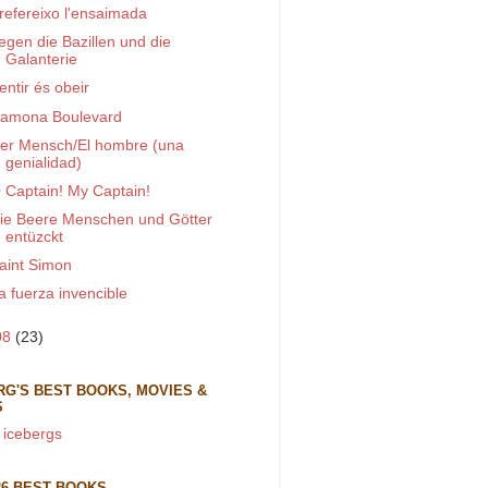
refereixo l'ensaimada
egen die Bazillen und die
Galanterie
entir és obeir
amona Boulevard
er Mensch/El hombre (una
genialidad)
 Captain! My Captain!
ie Beere Menschen und Götter
entüzckt
aint Simon
a fuerza invencible
08
(23)
RG'S BEST BOOKS, MOVIES &
S
 icebergs
26 BEST BOOKS