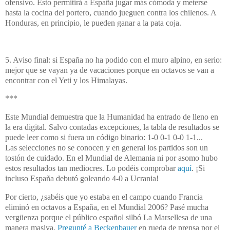
ofensivo. Esto permitirá a España jugar más cómoda y meterse
hasta la cocina del portero, cuando jueguen contra los chilenos. A
Honduras, en principio, le pueden ganar a la pata coja.
5. Aviso final: si España no ha podido con el muro alpino, en serio:
mejor que se vayan ya de vacaciones porque en octavos se van a
encontrar con el Yeti y los Himalayas.
***
Este Mundial demuestra que la Humanidad ha entrado de lleno en
la era digital. Salvo contadas excepciones, la tabla de resultados se
puede leer como si fuera un código binario: 1-0 0-1 0-0 1-1...
Las selecciones no se conocen y en general los partidos son un
tostón de cuidado. En el Mundial de Alemania ni por asomo hubo
estos resultados tan mediocres. Lo podéis comprobar
aquí
. ¡Si
incluso España debutó goleando 4-0 a Ucrania!
Por cierto, ¿sabéis que yo estaba en el campo cuando Francia
eliminó en octavos a España, en el Mundial 2006? Pasé mucha
vergüenza porque el público español silbó La Marsellesa de una
manera masiva.
Pregunté a Beckenbauer
en rueda de prensa por el