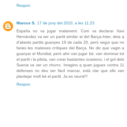
Respon
Marcus S.
17 de juny del 2010, a les 11:23
España no va jugar malament. Com va declarar Xavi
Hernández va ser un partit similar al del Barça-Inter, deia q
d'akests partits guanyes 19 de cada 20, però segur que no
faries les mateixes crítiques del Barça. No dic que vagin a
guanyar el Mundial, però ahir van jugar bé, van dominar tot
el partit i la pilota, van crear bastantes ocasions, i el gol dels
Suecia va ser un churro. Imagino q quan jugues contra 11
defenses no deu ser fàcil marcar, està clar que ells van
plantejar molt bé el partit. Ja es veurà!!!
Respon