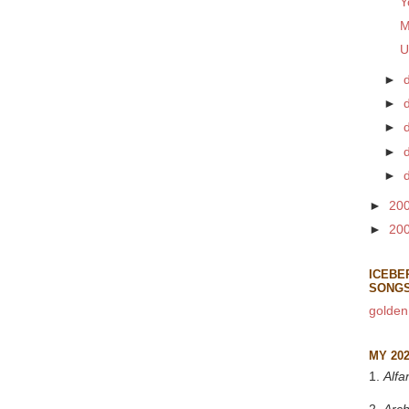
Y
M
U
►
►
►
►
►
►
20
►
20
ICEBE
SONG
golden
MY 20
1.
Alfa