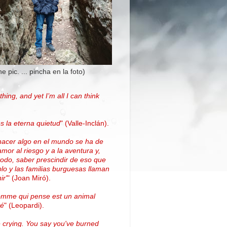
the pic. ... pincha en la foto)
thing, and yet I’m all I can think
.
s la eterna quietud
"
(Valle-Inclán)
.
hacer algo en el mundo se ha de
amor al riesgo y a la aventura y,
todo, saber prescindir de eso que
blo y las familias burguesas llaman
ir'
"
(
Joan Miró
)
.
omme qui pense est un animal
vé
" (Leopardi).
 crying. You say you've burned