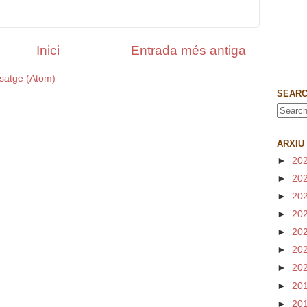
Inici
Entrada més antiga
satge (Atom)
SEARC
ARXIU
►
20
►
20
►
20
►
20
►
20
►
20
►
20
►
20
►
20