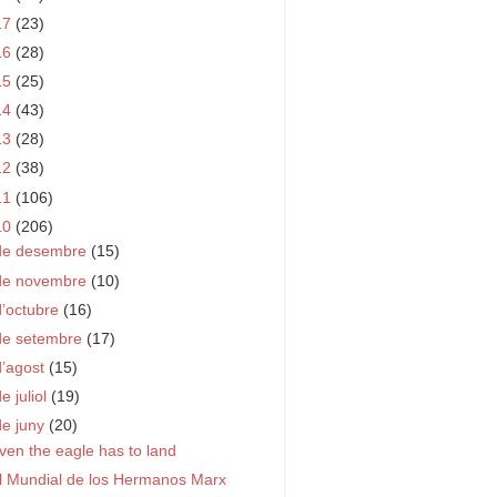
17
(23)
16
(28)
15
(25)
14
(43)
13
(28)
12
(38)
11
(106)
10
(206)
de desembre
(15)
de novembre
(10)
d’octubre
(16)
de setembre
(17)
d’agost
(15)
e juliol
(19)
de juny
(20)
ven the eagle has to land
l Mundial de los Hermanos Marx