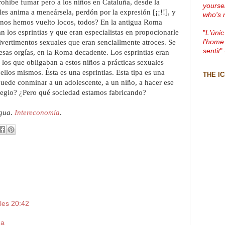
rohibe fumar pero a los niños en Cataluña, desde la
yourse
les anima a meneársela, perdón por la expresión [¡¡!!], y
who's 
 ¿nos hemos vuelto locos, todos? En la antigua Roma
 los esprintias y que eran especialistas en propocionarle
"
L'únic
l'home
 divertimentos sexuales que eran senciallmente atroces. Se
sentit
"
sas orgías, en la Roma decadente. Los esprintias eran
los que obligaban a estos niños a prácticas sexuales
ellos mismos. Ésta es una esprintias. Esta tipa es una
THE I
uede conminar a un adolescente, a un niño, a hacer ese
colegio? ¿Pero qué sociedad estamos fabricando?
agua
.
Intereconomía
.
les 20:42
da