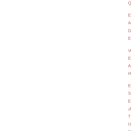
Q
E
A
D
E
V
E
A
H
E
S
E
¡
T
U