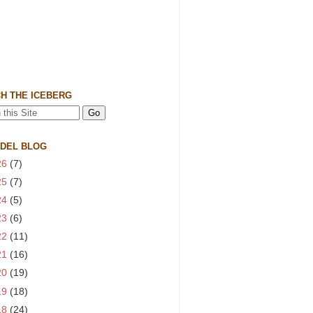
H THE ICEBERG
 DEL BLOG
26
(7)
25
(7)
24
(5)
23
(6)
22
(11)
21
(16)
20
(19)
19
(18)
18
(24)