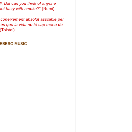
lf. But can you think of anyone
not hazy with smoke?
" (Rumi).
 coneixement absolut assolible per
 és que la vida no té cap mena de
 (Tolstoi).
CEBERG MUSIC