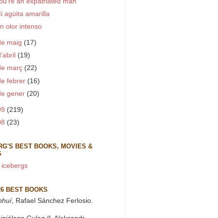
ou're an expatriated man
i agüita amarilla
n olor intenso
de maig
(17)
d’abril
(19)
de març
(22)
de febrer
(16)
de gener
(20)
09
(219)
08
(23)
RG'S BEST BOOKS, MOVIES &
S
 icebergs
26 BEST BOOKS
nhuí
, Rafael Sánchez Ferlosio.