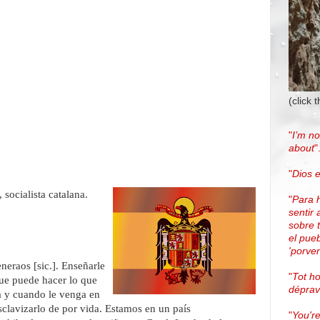
(click 
"
I’m no
about
"
"
Dios e
 socialista catalana.
"
Para 
sentir 
sobre 
el pue
'porven
neraos [sic.]. Enseñarle
"
Tot h
que puede hacer lo que
dépra
a y cuando le venga en
sclavizarlo de por vida. Estamos en un país
"
You're