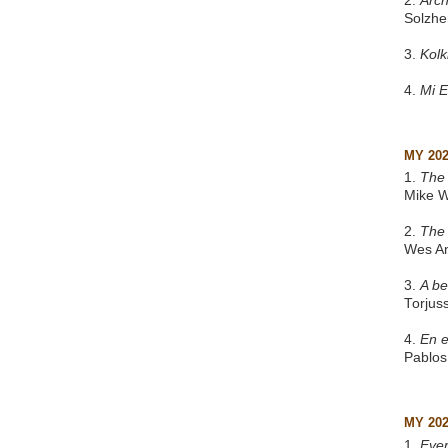
2.
Arch
Solzhe
3.
Kol
4.
Mi 
MY 20
1.
The 
Mike W
2.
The
Wes A
3.
A be
Torjus
4.
En e
Pablos
MY 20
1.
Eve