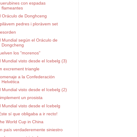
uerubines con espadas
flameantes
l Oráculo de Donghceng
pilàvem pedres i ploràvem set
esorden
l Mundial según el Oráculo de
Dongcheng
uelven los "morenos"
l Mundial visto desde el Icebelg (3)
n excrement triangle
omenaje a la Confederación
Helvética
l Mundial visto desde el Icebelg (2)
implement un prosista
l Mundial visto desde el Icebelg
Este sí que obligaba a ir recto!
he World Cup in China
n país verdaderemente siniestro