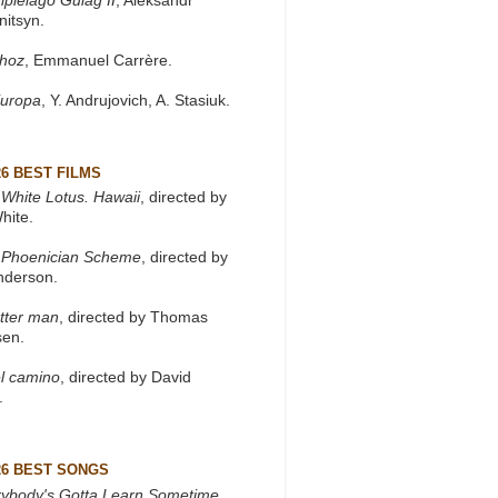
ipiélago Gulag II
, Aleksandr
nitsyn.
khoz
, Emmanuel Carrère.
Europa
, Y. Andrujovich, A. Stasiuk.
26 BEST FILMS
White Lotus. Hawaii
, directed by
hite.
 Phoenician Scheme
, directed by
nderson.
tter man
, directed by Thomas
sen.
l camino
, directed by David
.
26 BEST SONGS
rybody's Gotta Learn Sometime
,