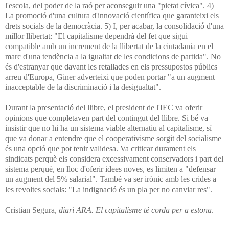
l'escola, del poder de la raó per aconseguir una "pietat cívica". 4)
La promoció d'una cultura d'innovació científica que garanteixi els
drets socials de la democràcia. 5) I, per acabar, la consolidació d'una
millor llibertat: "El capitalisme dependrà del fet que sigui
compatible amb un increment de la llibertat de la ciutadania en el
marc d'una tendència a la igualtat de les condicions de partida". No
és d'estranyar que davant les retallades en els pressupostos públics
arreu d'Europa, Giner adverteixi que poden portar "a un augment
inacceptable de la discriminació i la desigualtat".
Durant la presentació del llibre, el president de l'IEC va oferir
opinions que completaven part del contingut del llibre. Si bé va
insistir que no hi ha un sistema viable alternatiu al capitalisme, sí
que va donar a entendre que el cooperativisme sorgit del socialisme
és una opció que pot tenir validesa. Va criticar durament els
sindicats perquè els considera excessivament conservadors i part del
sistema perquè, en lloc d'oferir idees noves, es limiten a "defensar
un augment del 5% salarial". També va ser irònic amb les crides a
les revoltes socials: "La indignació és un pla per no canviar res".
Cristian Segura,
diari ARA. El capitalisme té corda per a estona
.