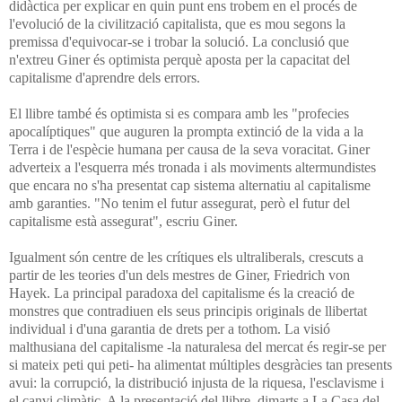
didàctica per explicar en quin punt ens trobem en el procés de
l'evolució de la civilització capitalista, que es mou segons la
premissa d'equivocar-se i trobar la solució. La conclusió que
n'extreu Giner és optimista perquè aposta per la capacitat del
capitalisme d'aprendre dels errors.
El llibre també és optimista si es compara amb les "profecies
apocalíptiques" que auguren la prompta extinció de la vida a la
Terra i de l'espècie humana per causa de la seva voracitat. Giner
adverteix a l'esquerra més tronada i als moviments altermundistes
que encara no s'ha presentat cap sistema alternatiu al capitalisme
amb garanties. "No tenim el futur assegurat, però el futur del
capitalisme està assegurat", escriu Giner.
Igualment són centre de les crítiques els ultraliberals, crescuts a
partir de les teories d'un dels mestres de Giner, Friedrich von
Hayek. La principal paradoxa del capitalisme és la creació de
monstres que contradiuen els seus principis originals de llibertat
individual i d'una garantia de drets per a tothom. La visió
malthusiana del capitalisme -la naturalesa del mercat és regir-se per
si mateix peti qui peti- ha alimentat múltiples desgràcies tan presents
avui: la corrupció, la distribució injusta de la riquesa, l'esclavisme i
el canvi climàtic. A la presentació del llibre, dimarts a La Casa del