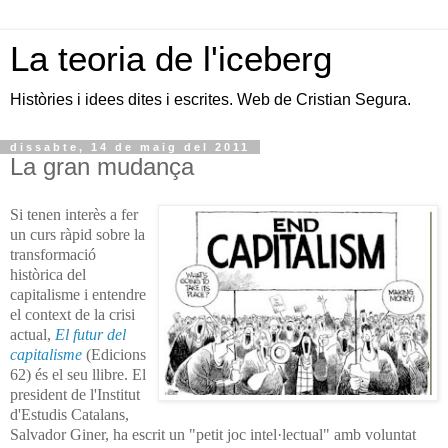
La teoria de l'iceberg
Històries i idees dites i escrites. Web de Cristian Segura.
dissabte, 14 de maig del 2011
La gran mudança
Si tenen interès a fer
un curs ràpid sobre la
transformació
històrica del
capitalisme i entendre
el context de la crisi
actual,
El futur del
capitalisme
(Edicions
62) és el seu llibre. El
president de l'Institut
d'Estudis Catalans,
Salvador Giner, ha escrit un "petit joc intel·lectual" amb voluntat