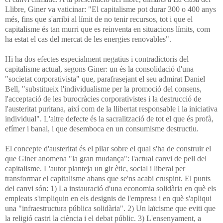
Llibre, Giner va vaticinar: "El capitalisme pot durar 300 o 400 anys
més, fins que s'arribi al límit de no tenir recursos, tot i que el
capitalisme és tan murri que es reinventa en situacions límits, com
ha estat el cas del mercat de les energies renovables".
Hi ha dos efectes especialment negatius i contradictoris del
capitalisme actual, segons Giner: un és la consolidació d'una
"societat corporativista" que, parafrasejant el seu admirat Daniel
Bell, "substitueix l'individualisme per la promoció del consens,
l'acceptació de les burocràcies corporativistes i la destrucció de
l'austeritat puritana, així com de la llibertat responsable i la iniciativa
individual". L'altre defecte és la sacralització de tot el que és profà,
efímer i banal, i que desemboca en un consumisme destructiu.
El concepte d'austeritat és el pilar sobre el qual s'ha de construir el
que Giner anomena "la gran mudança": l'actual canvi de pell del
capitalisme. L'autor planteja un gir ètic, social i liberal per
transformar el capitalisme abans que se'ns acabi cruspint. El punts
del canvi són: 1) La instauració d'una economia solidària en què els
empleats s'impliquin en els designis de l'empresa i en què s'apliqui
una "infraestructura pública solidària". 2) Un laïcisme que eviti que
la religió castri la ciència i el debat públic. 3) L'ensenyament, a