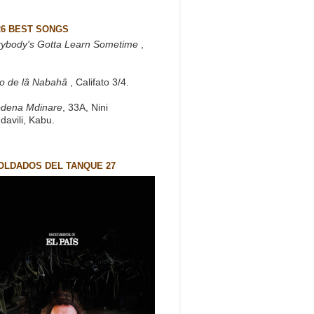
26 BEST SONGS
rybody's Gotta Learn Sometime
,
to de lâ Nabahâ
, Califato 3/4.
dena Mdinare
, 33A, Nini
davili, Kabu.
OLDADOS DEL TANQUE 27