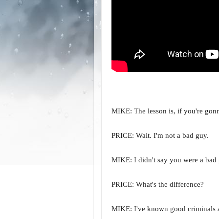
MIKE: The lesson is, if you're go
PRICE: Wait. I'm not a bad guy.
MIKE: I didn't say you were a bad g
PRICE: What's the difference?
MIKE: I've known good criminals a