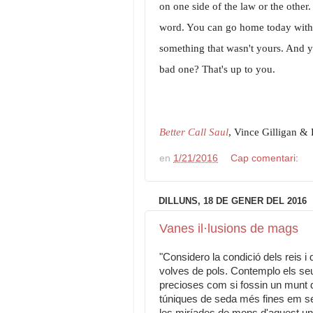
on one side of the law or the othe
word. You can go home today with 
something that wasn't yours. And yo
bad one? That's up to you.
Better Call Saul
, Vince Gilligan & 
en
1/21/2016
Cap comentari:
DILLUNS, 18 DE GENER DEL 2016
Vanes il·lusions de mags
"Considero la condició dels reis 
volves de pols. Contemplo els seu
precioses com si fossin un munt 
túniques de seda més fines em se