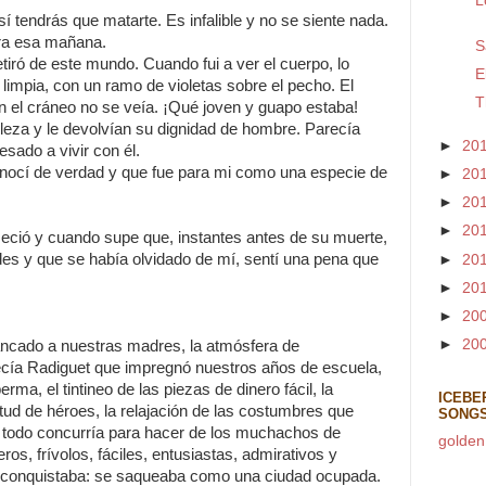
L
í tendrás que matarte. Es infalible y no se siente nada.
ra esa mañana.
S
tiró de este mundo. Cuando fui a ver el cuerpo, lo
E
limpia, con un ramo de violetas sobre el pecho. El
T
n el cráneo no se veía. ¡Qué joven y guapo estaba!
eza y le devolvían su dignidad de hombre. Parecía
►
20
sado a vivir con él.
nocí de verdad y que fue para mi como una especie de
►
20
►
20
►
20
ció y cuando supe que, instantes antes de su muerte,
des y que se había olvidado de mí, sentí una pena que
►
20
►
20
►
20
►
20
rancado a nuestras madres, la atmósfera de
ía Radiguet que impregnó nuestros años de escuela,
erma, el tintineo de las piezas de dinero fácil, la
ICEBE
ud de héroes, la relajación de las costumbres que
SONG
 todo concurría para hacer de los muchachos de
golden
ros, frívolos, fáciles, entusiastas, admirativos y
e conquistaba: se saqueaba como una ciudad ocupada.