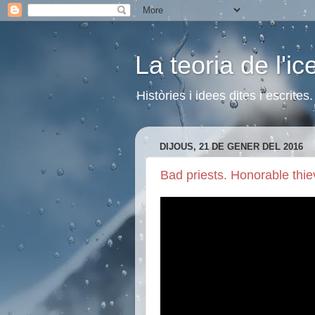
La teoria de l'i
Històries i idees dites i escrite
DIJOUS, 21 DE GENER DEL 2016
Bad priests. Honorable thi