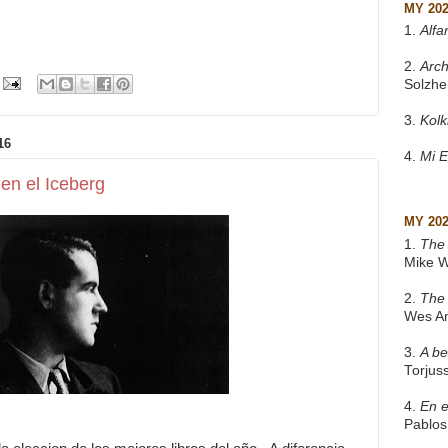
MY 20
1.
Alfa
2.
Arch
Solzhe
3.
Kol
16
4.
Mi 
en el Iceberg
MY 20
1.
The 
Mike W
2.
The
Wes A
3.
A be
Torjus
4.
En e
Pablos