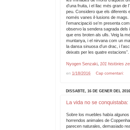
les miríades de mons d'aquest uni
d'una fruita, i el llac més gran de 
peu. Considero que els diferent
només vanes il·lusions de mags.
l'emancipació se'm presenta com 
observo la sendera sagrada dels il
que ens broten als ulls. Veig la me
muntanya, i el nirvana com un mal
la dansa sinuosa d'un drac, i l'as
deixats per les quatre estacions".
Nyogen Senzaki
,
101 històries z
en
1/18/2016
Cap comentari:
DISSABTE, 16 DE GENER DEL 201
La vida no se conquistaba
Sobre los muebles había algunos
horrendos animales de Coppenha
parecen naturales, demasiado rea