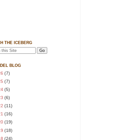
H THE ICEBERG
 DEL BLOG
26
(7)
25
(7)
24
(5)
23
(6)
22
(11)
21
(16)
20
(19)
19
(18)
18
(24)