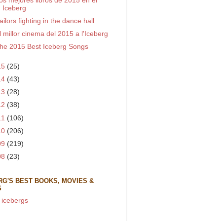
os mejores libros de 2015 en el
Iceberg
ailors fighting in the dance hall
l millor cinema del 2015 a l'Iceberg
he 2015 Best Iceberg Songs
15
(25)
14
(43)
13
(28)
12
(38)
11
(106)
10
(206)
09
(219)
08
(23)
RG'S BEST BOOKS, MOVIES &
S
 icebergs