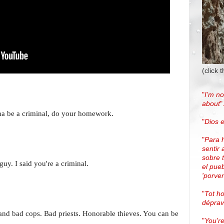
(click 
"
I’m no
about
"
nna be a criminal, do your homework.
"
Dios e
"
Para 
sentir 
sobre 
uy. I said you're a criminal.
el pue
'porven
"
Tot h
dépra
nd bad cops. Bad priests. Honorable thieves. You can be
"
You're