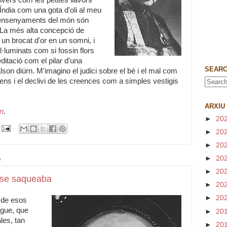
vers com les petites llavors
l'Índia com una gota d'oli al meu
s ensenyaments del món són
 La més alta concepció de
un brocat d'or en un somni, i
·luminats com si fossin flors
ditació com el pilar d'una
SEARC
son diürn. M'imagino el judici sobre el bé i el mal com
cens i el declivi de les creences com a simples vestigis
ARXIU
en
.
►
20
►
20
►
20
►
20
6
►
20
: se saqueaba
►
20
►
20
 de esos
gue, que
►
20
les, tan
►
20