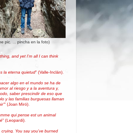
the pic. ... pincha en la foto)
thing, and yet I’m all I can think
.
s la eterna quietud
"
(Valle-Inclán)
.
hacer algo en el mundo se ha de
amor al riesgo y a la aventura y,
todo, saber prescindir de eso que
blo y las familias burguesas llaman
ir'
"
(
Joan Miró
)
.
omme qui pense est un animal
vé
" (Leopardi).
 crying. You say you've burned