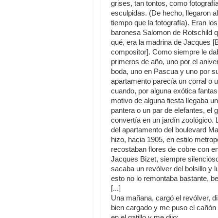
grises, tan tontos, como fotografí
esculpidas. (De hecho, llegaron a
tiempo que la fotografía). Eran los
baronesa Salomon de Rotschild q
qué, era la madrina de Jacques [Bi
compositor]. Como siempre le da
primeros de año, uno por el anive
boda, uno en Pascua y uno por su
apartamento parecía un corral o u
cuando, por alguna exótica fantas
motivo de alguna fiesta llegaba un
pantera o un par de elefantes, el g
convertía en un jardín zoológico.
del apartamento del boulevard M
hizo, hacia 1905, en estilo metro
recostaban flores de cobre con en
Jacques Bizet, siempre silencios
sacaba un revólver del bolsillo y
esto no lo remontaba bastante, b
[...]
Una mañana, cargó el revólver, d
bien cargado y me puso el cañón e
en el gatillo y me dijo: