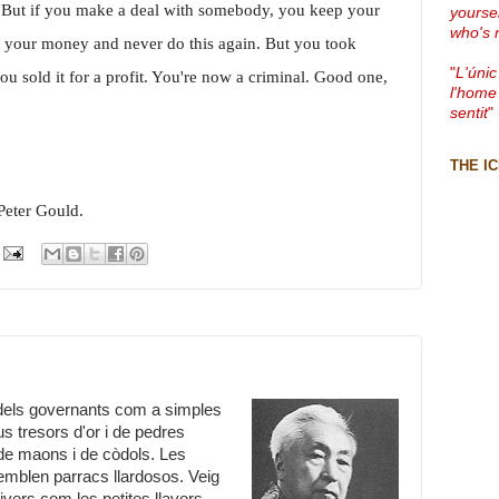
r. But if you make a deal with somebody, you keep your
yourse
who's 
your money and never do this again. But you took
"
L'únic
u sold it for a profit. You're now a criminal. Good one,
l'home
sentit
"
THE I
Peter Gould.
i dels governants com a simples
s tresors d'or i de pedres
de maons i de còdols. Les
mblen parracs llardosos. Veig