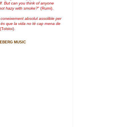
lf. But can you think of anyone
not hazy with smoke?
" (Rumi).
 coneixement absolut assolible per
 és que la vida no té cap mena de
 (Tolstoi).
CEBERG MUSIC