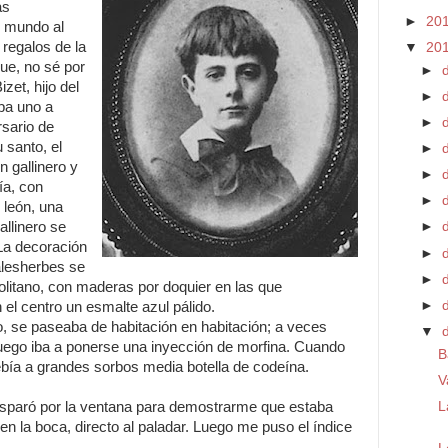
as
►
20
l mundo al
 regalos de la
▼
20
ue, no sé por
►
zet, hijo del
►
ba uno a
►
rsario de
 santo, el
►
n gallinero y
►
ía, con
►
d
 león, una
allinero se
►
 La decoración
►
alesherbes se
►
politano, con maderas por doquier en las que
►
 el centro un esmalte azul pálido.
o, se paseaba de habitación en habitación; a veces
▼
 luego iba a ponerse una inyección de morfina. Cuando
B
ebía a grandes sorbos media botella de codeína.
V
isparó por la ventana para demostrarme que estaba
L
n la boca, directo al paladar. Luego me puso el índice