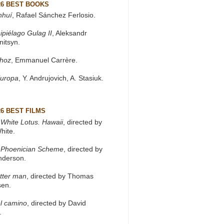
26 BEST BOOKS
nhuí
, Rafael Sánchez Ferlosio.
ipiélago Gulag II
, Aleksandr
nitsyn.
khoz
, Emmanuel Carrère.
Europa
, Y. Andrujovich, A. Stasiuk.
26 BEST FILMS
White Lotus. Hawaii
, directed by
hite.
 Phoenician Scheme
, directed by
nderson.
tter man
, directed by Thomas
sen.
l camino
, directed by David
.