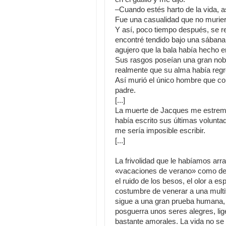
–Cuando estés harto de la vida, as
Fue una casualidad que no murie
Y así, poco tiempo después, se re
encontré tendido bajo una sábana 
agujero que la bala había hecho e
Sus rasgos poseían una gran nobl
realmente que su alma había regre
Así murió el único hombre que co
padre.
[...]
La muerte de Jacques me estreme
había escrito sus últimas volunta
me sería imposible escribir.
[...]
La frivolidad que le habíamos ar
«vacaciones de verano» como dec
el ruido de los besos, el olor a esp
costumbre de venerar a una multit
sigue a una gran prueba humana,
posguerra unos seres alegres, lige
bastante amorales. La vida no s