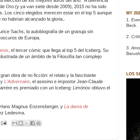
la eleccion de los mejores libros del año. A diferencia
 de Oro (y ya van siete desde 2009), 2015 no ha sido
as. Los cinco elegidos merecen estar en el top 5 aunque
MY 20
no habrían alcanzado la gloria..
1.
Eve
Beck.
urice Sachs, la autobiografía de un granuja sin
2.
Crît
 oscuros de Europa.
3.
Amo
omix
, el tercer cómic que llega al top 5 del Iceberg. Su
Barush
ilustrada de un ámbito de la Filosofía tan complejo
LOS S
ran obra de no ficción: el relato y la fascinante
 y
L'Adversaire
, el asesino e impostor Jean-Claude
rrère es premiado con un Iceberg:
Limónov
obtuvo el
 Hans Magnus Enzensberger, y
La dama de
lez Ledesma.