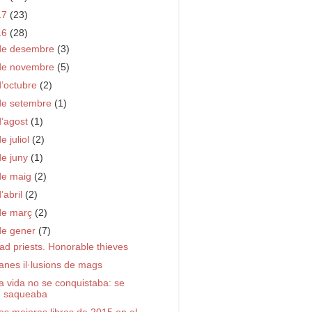
17
(23)
16
(28)
de desembre
(3)
de novembre
(5)
d’octubre
(2)
de setembre
(1)
d’agost
(1)
e juliol
(2)
de juny
(1)
de maig
(2)
d’abril
(2)
de març
(2)
de gener
(7)
ad priests. Honorable thieves
anes il·lusions de mags
a vida no se conquistaba: se
saqueaba