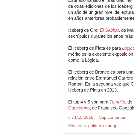
Este año ha sido el más difícil en 
de otras ediciones de los Iceberg
un año de un gran nivel de lectur
en años anteriores probablemente 
Iceberg de Oro:
El Sabbat
, de Ma
escrúpulos durante los años más
El Iceberg de Plata es para
Logic
mérito es la excelente exposición 
como la Lógica.
El Iceberg de Bronce es para una g
relación entre Emmanuel Carrère
Roman. Es la segunda vez que Ca
Iceberg de Plata en 2013.
El top 4 y 5 son para
Tumulto
, de
Cachemira
, de Francisco Gonzá
en
1/15/2016
Cap comentari:
Etiquetas:
golden icebergs