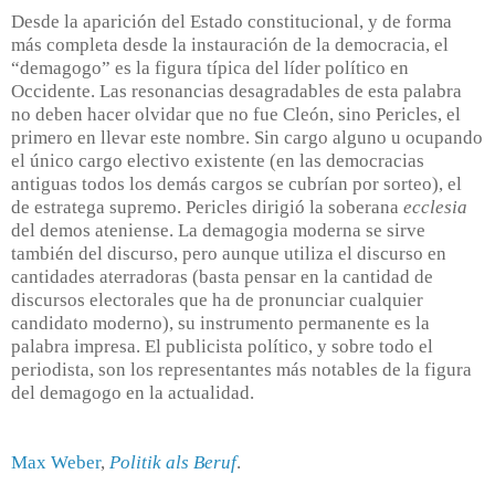
Desde la aparición del Estado constitucional, y de forma
más completa
desde la instauración de la
democracia, el
“demagogo” es la figura
típica del líder político en
Occidente
. Las resonancias
desagradables de esta palabra
no deben hacer olvidar que no fue Cleón, sino
Pericl
es, el
primero en llevar
este nombre. Sin cargo alguno u ocupando
el único
cargo electivo existente (en las democracias
antiguas
todos los demás cargos se cubrían por sorteo), el
de
estratega supremo.
Pericl
es dirigió la soberana
ecclesia
del demos ateniense. La demagogia moderna se
sirve
también del discurso, pero aunque utiliza el
discurso en
cantidades aterradoras
(basta pensar en la cantidad de
discursos electorales que ha de
pronunciar cualquier
candidato moderno), su instrumento permanente es la
palabra impresa. El publicista
político, y sobre todo el
periodista, son los represen
tantes más notables de la figura
del demagogo en la
actualidad.
Max Weber
,
Politik als Beruf
.