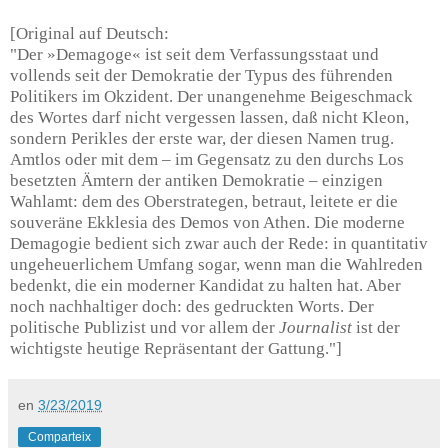
[Original auf Deutsch:
"Der »Demagoge« ist seit dem Verfassungsstaat und
vollends seit der Demokratie der Typus des führenden
Politikers im Okzident. Der unangenehme Beigeschmack
des Wortes darf nicht vergessen lassen, daß nicht
Kleon
,
sondern
Perikles
der erste war, der diesen Namen trug.
Amtlos oder mit dem – im Gegensatz zu den durchs Los
besetzten Ämtern der antiken Demokratie – einzigen
Wahlamt: dem des Oberstrategen, betraut, leitete er die
souveräne Ekklesia des Demos von Athen. Die moderne
Demagogie bedient sich zwar auch der Rede: in quantitativ
ungeheuerlichem Umfang sogar, wenn man die Wahlreden
bedenkt, die ein moderner Kandidat zu halten hat. Aber
noch nachhaltiger doch: des gedruckten Worts. Der
politische Publizist und vor allem der
Journalist
ist der
wichtigste heutige Repräsentant der Gattung."]
en
3/23/2019
Comparteix