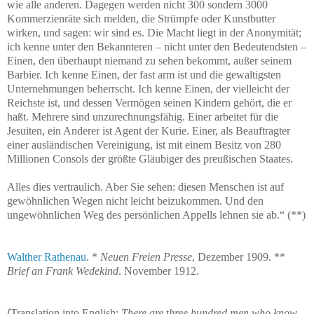
wie alle anderen. Dagegen werden nicht 300 sondern 3000
Kommerzienräte sich melden, die Strümpfe oder Kunstbutter
wirken, und sagen: wir sind es. Die Macht liegt in der Anonymität;
ich kenne unter den Bekannteren – nicht unter den Bedeutendsten –
Einen, den überhaupt niemand zu sehen bekommt, außer seinem
Barbier. Ich kenne Einen, der fast arm ist und die gewaltigsten
Unternehmungen beherrscht. Ich kenne Einen, der vielleicht der
Reichste ist, und dessen Vermögen seinen Kindern gehört, die er
haßt. Mehrere sind unzurechnungsfähig. Einer arbeitet für die
Jesuiten, ein Anderer ist Agent der Kurie. Einer, als Beauftragter
einer ausländischen Vereinigung, ist mit einem Besitz von 280
Millionen Consols der größte Gläubiger des preußischen Staates.
Alles dies vertraulich. Aber Sie sehen: diesen Menschen ist auf
gewöhnlichen Wegen nicht leicht beizukommen. Und den
ungewöhnlichen Weg des persönlichen Appells lehnen sie ab.“ (**)
Walther Rathenau
. *
Neuen Freien Presse
, Dezember 1909. **
Brief an Frank Wedekind
. November 1912.
(
Translation into English:
There are
t
hree hundred men who know