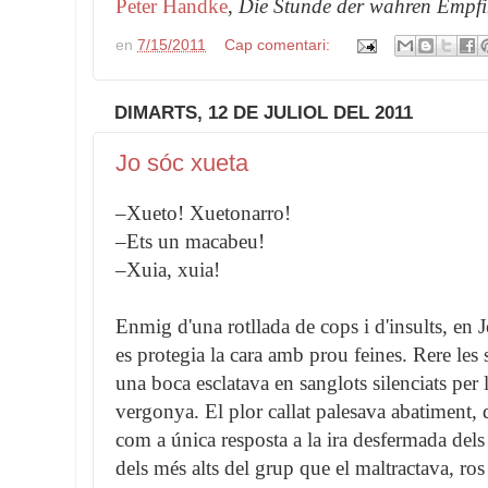
Peter Handke
,
Die Stunde der wahren Empf
en
7/15/2011
Cap comentari:
DIMARTS, 12 DE JULIOL DEL 2011
Jo sóc xueta
–Xueto! Xuetonarro!
–Ets un macabeu!
–Xuia, xuia!
Enmig d'una rotllada de cops i d'insults, en 
es protegia la cara amb prou feines. Rere les
una boca esclatava en sanglots silenciats per l'
vergonya. El plor callat palesava abatiment, 
com a única resposta a la ira desfermada dels
dels més alts del grup que el maltractava, ro