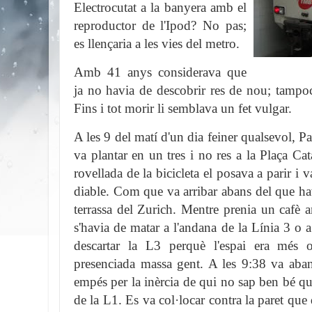
Electrocutat a la banyera amb el
reproductor de l'Ipod? No pas;
es llençaria a les vies del metro.
Amb 41 anys considerava que
ja no havia de descobrir res de nou; tampoc 
Fins i tot morir li semblava un fet vulgar.
A les 9 del matí d'un dia feiner qualsevol, Pa
va plantar en un tres i no res a la Plaça Ca
rovellada de la bicicleta el posava a parir i 
diable. Com que va arribar abans del que hav
terrassa del Zurich. Mentre prenia un cafè 
s'havia de matar a l'andana de la Línia 3 o 
descartar la L3 perquè l'espai era més o
presenciada massa gent. A les 9:38 va aband
empés per la inèrcia de qui no sap ben bé què 
de la L1. Es va col·locar contra la paret que 