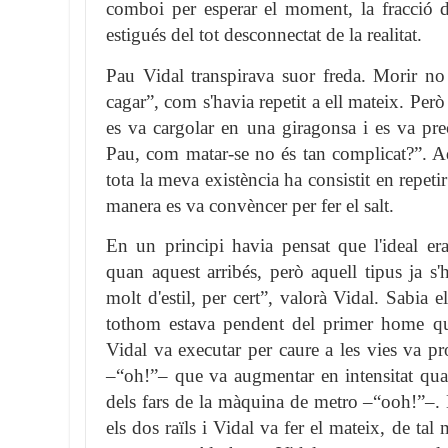
comboi per esperar el moment, la fracció d
estigués del tot desconnectat de la realitat.
Pau Vidal transpirava suor freda. Morir no 
cagar”, com s'havia repetit a ell mateix. Pe
es va cargolar en una giragonsa i es va prec
Pau, com matar-se no és tan complicat?”. Aq
tota la meva existència ha consistit en repeti
manera es va convèncer per fer el salt.
En un principi havia pensat que l'ideal era 
quan aquest arribés, però aquell tipus ja s'
molt d'estil, per cert”, valorà Vidal. Sabia e
tothom estava pendent del primer home que
Vidal va executar per caure a les vies va p
–“oh!”– que va augmentar en intensitat quan
dels fars de la màquina de metro –“ooh!”–. 
els dos raïls i Vidal va fer el mateix, de tal