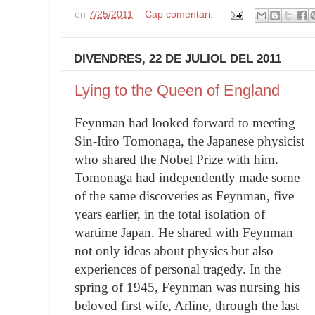
en
7/25/2011
Cap comentari:
DIVENDRES, 22 DE JULIOL DEL 2011
Lying to the Queen of England
Feynman had looked forward to meeting
Sin-Itiro Tomonaga, the Japanese physicist
who shared the Nobel Prize with him.
Tomonaga had independently made some
of the same discoveries as Feynman, five
years earlier, in the total isolation of
wartime Japan. He shared with Feynman
not only ideas about physics but also
experiences of personal tragedy. In the
spring of 1945, Feynman was nursing his
beloved first wife, Arline, through the last