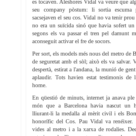
es tocaven. Aleshores Vidal va veure que alg
seu company pòstum: li sortia escuma 
sacsejaven el seu cos. Vidal no va tenir pro
no era un suïcida sinó que havia sofert un 
segons els va passar el tren pel damunt m
aconseguit activar el fre de socors.
Per sort, els models més nous del metro de 
de seguretat amb el sòl; això els va salvar. 
despertà, estirat a l'andana, la munió de ge
aplaudir. Tots havien estat testimonis de l
home.
En qüestió de minuts, internet ja anava ple 
món que a Barcelona havia nascut un he
lliurant-li la medalla al mèrit civil i els
honorífic del Cos. Pau Vidal va renéixer. 
vides al metro i a la xarxa de rodalies. Ded