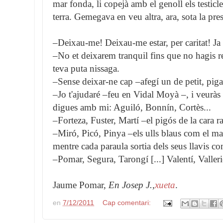
mar fonda, li copejà amb el genoll els testicl
terra. Gemegava en veu altra, ara, sota la pre
–Deixau-me! Deixau-me estar, per caritat! Ja
–No et deixarem tranquil fins que no hagis rec
teva puta nissaga.
–Sense deixar-ne cap –afegí un de petit, pigat
–Jo t'ajudaré –feu en Vidal Moyà –, i veuràs q
digues amb mi: Aguiló, Bonnín, Cortès...
–Forteza, Fuster, Martí –el pigós de la cara r
–Miró, Picó, Pinya –els ulls blaus com el ma
mentre cada paraula sortia dels seus llavis 
–Pomar, Segura, Tarongí [...] Valentí, Vallerio
Jaume Pomar,
En Josep J.,
xueta
.
en
7/12/2011
Cap comentari: