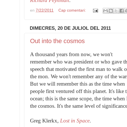
Richard Feynman
.
en
7/22/2011
Cap comentari:
DIMECRES, 20 DE JULIOL DEL 2011
Out into the cosmos
A thousand years from now, we won't
remember who was president or who gave t
speech that motivated the first man to walk 
the mon. We won't remember any of the war
But we will remember this as the time when
people first ventured off this planet. It's like 
ocean; this is the same scope, the time when
the cosmos. It's the same level of significance
Greg Klerkx,
Lost in Space
.