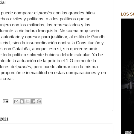
ial.
e puede comparar el
procés
con los grandes hitos
LOS S
chos civiles y políticos, o a los políticos que se
anjero con los exiliados, los represaliados y los
 durante la dictadura franquista. No suena muy serio
toritario y opresor para justificar, al estilo de Gandhi
civil, sino la insubordinación contra la Constitución y
tas con Cataluña, aunque, eso sí, sin querer asumir
todo político solvente hubiera debido calcular. Ya he
to de la actuación de la policía el 1-O como de la
íderes del
procés
, pero puedo afirmar con la misma
sproporción e inexactitud en estas comparaciones y en
a crear.
2021