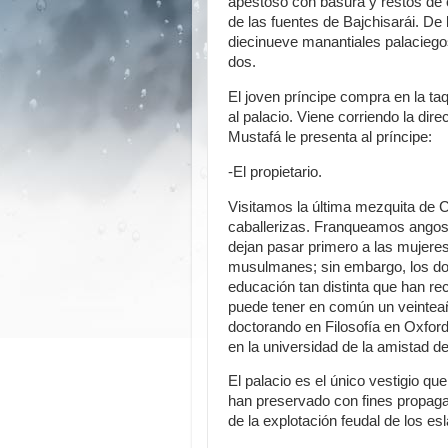
apestoso con basura y restos de
de las fuentes de Bajchisarái. De 
diecinueve manantiales palaciego
dos.
El joven príncipe compra en la taq
al palacio. Viene corriendo la dire
Mustafá le presenta al príncipe:
-El propietario.
Visitamos la última mezquita de C
caballerizas. Franqueamos angost
dejan pasar primero a las mujere
musulmanes; sin embargo, los dos
educación tan distinta que han re
puede tener en común un veinteañ
doctorando en Filosofía en Oxfor
en la universidad de la amistad d
El palacio es el único vestigio que
han preservado con fines propa
de la explotación feudal de los 