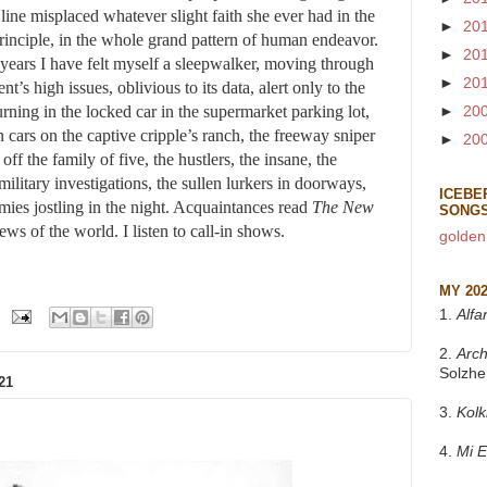
e misplaced whatever slight faith she ever had in the
►
20
 principle, in the whole grand pattern of human endeavor.
►
20
 years I have felt myself a sleepwalker, moving through
►
20
s high issues, oblivious to its data, alert only to the
urning in the locked car in the supermarket parking lot,
►
20
 cars on the captive cripple’s ranch, the freeway sniper
►
20
ff the family of five, the hustlers, the insane, the
military investigations, the sullen lurkers in doorways,
ICEBE
armies jostling in the night. Acquaintances read
The New
SONG
news of the world. I listen to call-in shows.
golden
MY 20
1.
Alfa
2.
Arch
Solzhe
21
3.
Kol
4.
Mi 