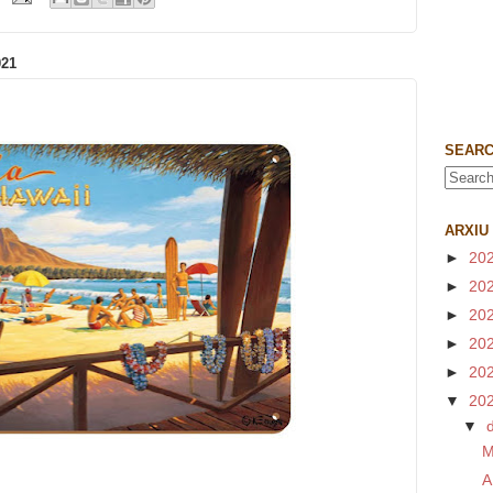
21
SEARC
ARXIU
►
20
►
20
►
20
►
20
►
20
▼
20
▼
M
A