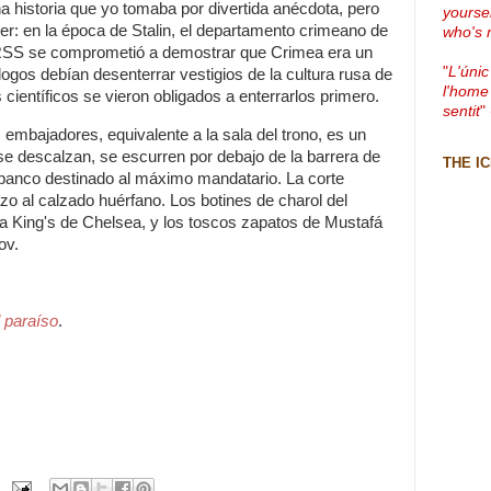
historia que yo tomaba por divertida anécdota, pero
yourse
ber: en la época de Stalin, el departamento crimeano de
who's 
RSS se comprometió a demostrar que Crimea era un
"
L'únic
ólogos debían desenterrar vestigios de la cultura rusa de
l'home
os científicos se vieron obligados a enterrarlos primero.
sentit
"
s embajadores, equivalente a la sala del trono, es un
se descalzan, se escurren por debajo de la barrera de
THE I
o banco destinado al máximo mandatario. La corte
o al calzado huérfano. Los botines de charol del
ca King's de Chelsea, y los toscos zapatos de Mustafá
ov.
l paraíso
.