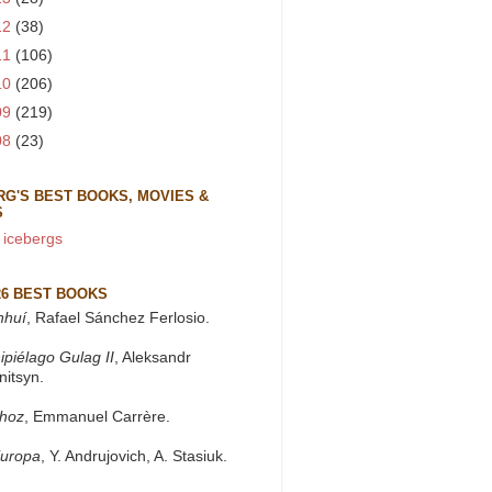
12
(38)
11
(106)
10
(206)
09
(219)
08
(23)
RG'S BEST BOOKS, MOVIES &
S
 icebergs
26 BEST BOOKS
nhuí
, Rafael Sánchez Ferlosio.
ipiélago Gulag II
, Aleksandr
nitsyn.
khoz
, Emmanuel Carrère.
Europa
, Y. Andrujovich, A. Stasiuk.