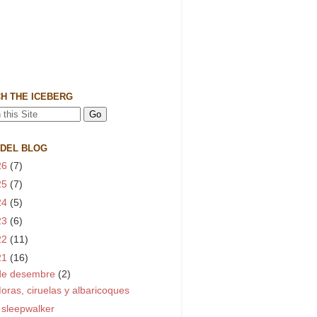
H THE ICEBERG
 DEL BLOG
26
(7)
25
(7)
24
(5)
23
(6)
22
(11)
21
(16)
de desembre
(2)
oras, ciruelas y albaricoques
 sleepwalker