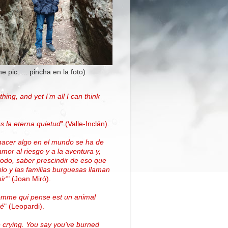
the pic. ... pincha en la foto)
thing, and yet I’m all I can think
.
s la eterna quietud
"
(Valle-Inclán)
.
hacer algo en el mundo se ha de
amor al riesgo y a la aventura y,
todo, saber prescindir de eso que
blo y las familias burguesas llaman
ir'
"
(
Joan Miró
)
.
omme qui pense est un animal
vé
" (Leopardi).
 crying. You say you've burned