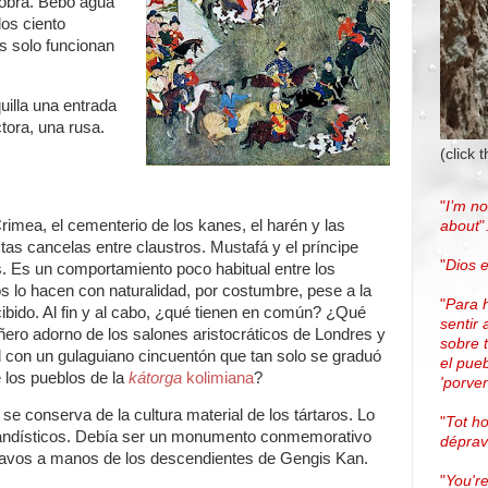
 obra. Bebo agua
los ciento
s solo funcionan
uilla una entrada
ctora, una rusa.
(click 
"
I’m no
rimea, el cementerio de los kanes, el harén y las
about
"
as cancelas entre claustros. Mustafá y el príncipe
"
Dios e
s. Es un comportamiento poco habitual entre los
 lo hacen con naturalidad, por costumbre, pese a la
"
Para 
cibido. Al fin y al cabo, ¿qué tienen en común? ¿Qué
sentir 
ero adorno de los salones aristocráticos de Londres y
sobre 
d con un gulaguiano cincuentón que tan solo se graduó
el pue
e los pueblos de la
kátorga
kolimiana
?
'porven
 se conserva de la cultura material de los tártaros. Lo
"
Tot h
gandísticos. Debía ser un monumento conmemorativo
dépra
eslavos a manos de los descendientes de Gengis Kan.
"
You're