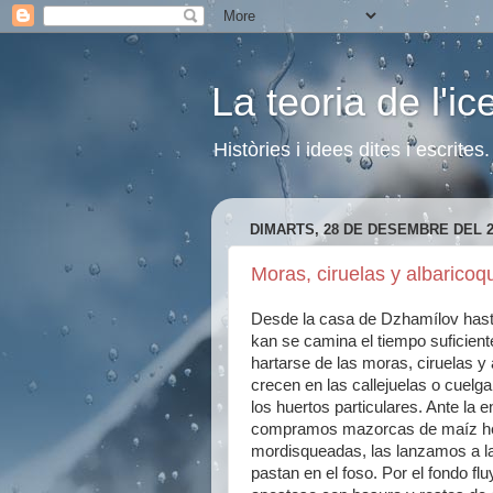
La teoria de l'i
Històries i idees dites i escrite
DIMARTS, 28 DE DESEMBRE DEL 2
Moras, ciruelas y albaricoq
Desde la casa de Dzhamílov hasta
kan se camina el tiempo suficient
hartarse de las moras, ciruelas y
crecen en las callejuelas o cuelg
los huertos particulares. Ante la e
compramos mazorcas de maíz he
mordisqueadas, las lanzamos a l
pastan en el foso. Por el fondo fl