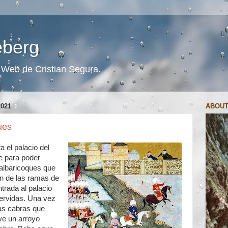
ceberg
s. Web de Cristian Segura.
021
ABOUT
ues
 el palacio del
e para poder
 albaricoques que
an de las ramas de
ntrada al palacio
rvidas. Una vez
as cabras que
uye un arroyo