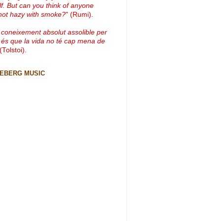
lf. But can you think of anyone
not hazy with smoke?
" (Rumi).
 coneixement absolut assolible per
 és que la vida no té cap mena de
 (Tolstoi).
CEBERG MUSIC