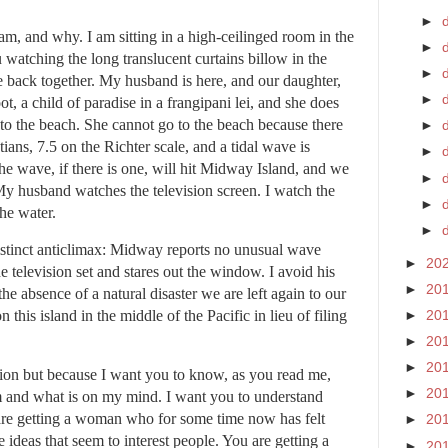
►
I am, and why. I am sitting in a high-ceilinged room in the
►
atching the long translucent curtains billow in the
►
d
fe back together. My husband is here, and our daughter,
►
t, a child of paradise in a frangipani lei, and she does
to the beach. She cannot go to the beach because there
►
ians, 7.5 on the Richter scale, and a tidal wave is
►
he wave, if there is one, will hit Midway Island, and we
►
 husband watches the television screen. I watch the
►
the water.
►
distinct anticlimax: Midway reports no unusual wave
►
20
 television set and stares out the window. I avoid his
►
20
the absence of a natural disaster we are left again to our
his island in the middle of the Pacific in lieu of filing
►
20
►
20
►
20
lation but because I want you to know, as you read me,
►
20
 and what is on my mind. I want you to understand
 are getting a woman who for some time now has felt
►
20
 ideas that seem to interest people. You are getting a
►
20