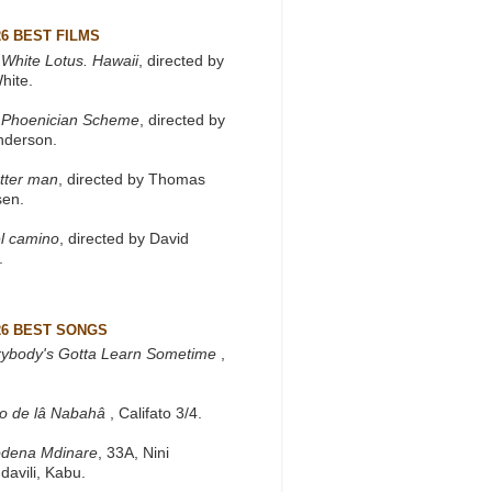
26 BEST FILMS
White Lotus. Hawaii
, directed by
hite.
 Phoenician Scheme
, directed by
nderson.
tter man
, directed by Thomas
sen.
l camino
, directed by David
.
26 BEST SONGS
rybody's Gotta Learn Sometime
,
to de lâ Nabahâ
, Califato 3/4.
dena Mdinare
, 33A, Nini
davili, Kabu.