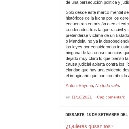
de una persecución política y judic
Solo desde este marco mental s
históricos de la lucha por los dere
encuentran en prisión o en el extr
condenados tras la guerra civil y
pretenderse víctima de un Estado au
o Mandela, no ya la desobediencia 
las leyes por considerarlas injus
ninguna de las consecuencias que 
dejado muy claro lo que pienso tan
causa judicial abierta contra los l
claridad que hay una evidente de
el imaginario que han contribuido 
Antoni Bayona
,
No todo vale
.
en
11/18/2021
Cap comentari:
DISSABTE, 18 DE SETEMBRE DEL 
¿Quieres gusanitos?