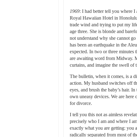
1969
: I had better tell you where 
Royal Hawaiian Hotel in Honolulu w
trade wind and trying to put my li
age three. She is blonde and barefoo
not understand why she cannot go 
has been an earthquake in the Aleut
expected. In two or three minutes t
are awaiting word from Midway. My
curtains, and imagine the swell of 
The bulletin, when it comes, is a 
action. My husband switches off the
eyes, and brush the baby’s hair. In 
own uneasy devices. We are here on t
for divorce.
I tell you this not as aimless reve
precisely who I am and where I am
exactly what you are getting: you
radically separated from most of the