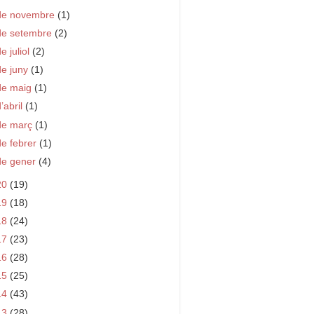
de novembre
(1)
de setembre
(2)
e juliol
(2)
de juny
(1)
de maig
(1)
d’abril
(1)
de març
(1)
de febrer
(1)
de gener
(4)
20
(19)
19
(18)
18
(24)
17
(23)
16
(28)
15
(25)
14
(43)
13
(28)