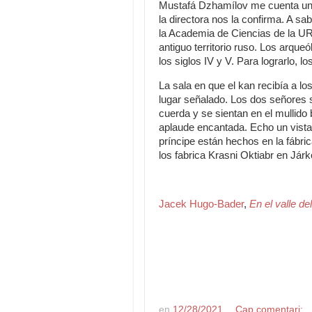
Mustafá Dzhamílov me cuenta una 
la directora nos la confirma. A sa
la Academia de Ciencias de la U
antiguo territorio ruso. Los arque
los siglos IV y V. Para lograrlo, l
La sala en que el kan recibía a lo
lugar señalado. Los dos señores 
cuerda y se sientan en el mullid
aplaude encantada. Echo un vistaz
príncipe están hechos en la fábri
los fabrica Krasni Oktiabr en Járk
Jacek Hugo-Bader
,
En el valle de
en
12/28/2021
Cap comentari: