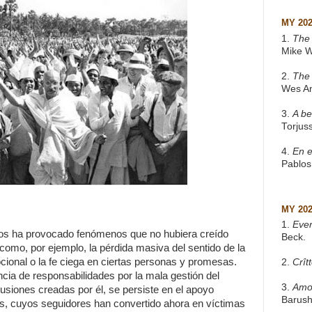
MY 20
1.
The 
Mike W
2.
The
Wes A
3.
A be
Torjus
4.
En e
Pablos
MY 20
1.
Eve
tos ha provocado fenómenos que no hubiera creído
Beck.
 como, por ejemplo, la pérdida masiva del sentido de la
cional o la fe ciega en ciertas personas y promesas.
2.
Crît
ncia de responsabilidades por la mala gestión del
3.
Amo
lusiones creadas por él, se persiste en el apoyo
Barush
as, cuyos seguidores han convertido ahora en víctimas