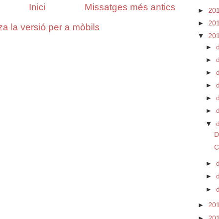
Inici
Missatges més antics
►
20
►
20
za la versió per a mòbils
▼
20
►
►
►
►
►
d
►
▼
D
C
►
►
►
►
20
►
20