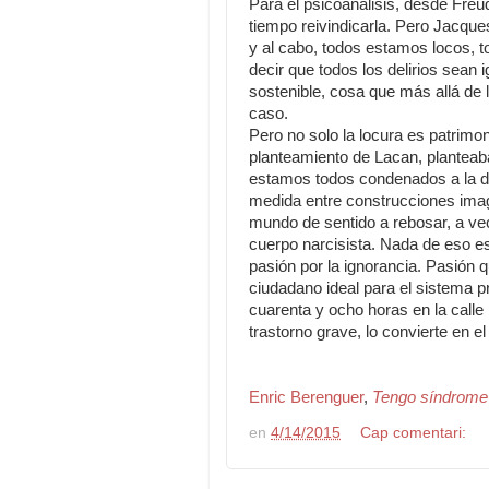
Para el psicoanálisis, desde Freu
tiempo reivindicarla. Pero Jacques
y al cabo, todos estamos locos, t
decir que todos los delirios sean 
sostenible, cosa que más allá de 
caso.
Pero no solo la locura es patrimon
planteamiento de Lacan, planteaba
estamos todos condenados a la de
medida entre construcciones imag
mundo de sentido a rebosar, a ve
cuerpo narcisista. Nada de eso es
pasión por la ignorancia. Pasión q
ciudadano ideal para el sistema 
cuarenta y ocho horas en la call
trastorno grave, lo convierte en 
Enric Berenguer
,
Tengo síndrome
en
4/14/2015
Cap comentari: