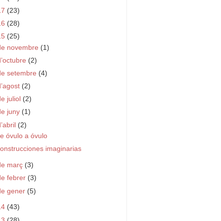
17
(23)
16
(28)
15
(25)
de novembre
(1)
d’octubre
(2)
de setembre
(4)
d’agost
(2)
e juliol
(2)
de juny
(1)
d’abril
(2)
e óvulo a óvulo
onstrucciones imaginarias
de març
(3)
de febrer
(3)
de gener
(5)
14
(43)
13
(28)