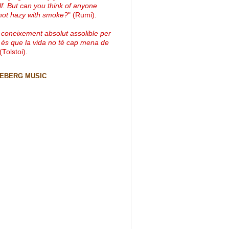
lf. But can you think of anyone
not hazy with smoke?
" (Rumi).
 coneixement absolut assolible per
 és que la vida no té cap mena de
 (Tolstoi).
CEBERG MUSIC