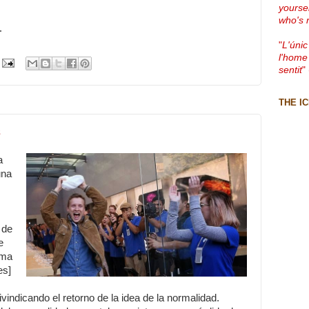
yourse
who's 
.
"
L'únic
l'home
sentit
"
THE I
s
a
una
 de
e
ema
es]
vindicando el retorno de la idea de la normalidad.