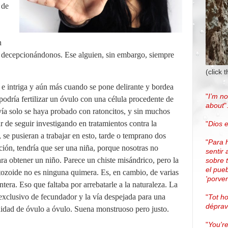
 de
n
 decepcionándonos. Ese alguien, sin embargo, siempre
(click 
 e intriga y aún más cuando se pone delirante y bordea
"
I’m no
e podría fertilizar un óvulo con una célula procedente de
about
"
a solo se haya probado con ratoncitos, y sin muchos
gar de seguir investigando en tratamientos contra la
"
Dios e
 se pusieran a trabajar en esto, tarde o temprano dos
"
Para 
ción, tendría que ser una niña, porque nosotras no
sentir 
ra obtener un niño. Parece un chiste misándrico, pero la
sobre 
el pue
atozoide no es ninguna quimera. Es, en cambio, de varias
'porven
ntera. Eso que faltaba por arrebatarle a la naturaleza. La
exclusivo de fecundador y la vía despejada para una
"
Tot h
dépra
nidad de óvulo a óvulo. Suena monstruoso pero justo.
"
You're