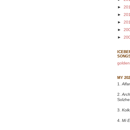
►
20
►
20
►
20
►
20
►
20
ICEBE
SONG
golden
MY 20
1.
Alfa
2.
Arch
Solzhe
3.
Kol
4.
Mi 