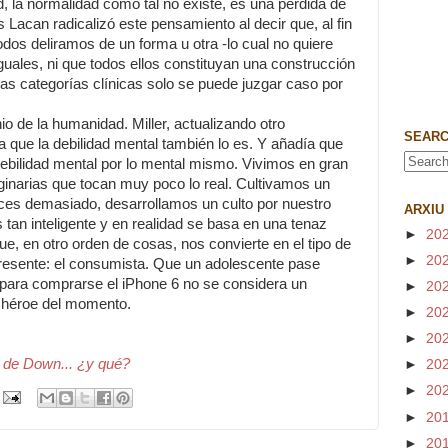
d, la normalidad como tal no existe, es una pérdida de
 Lacan radicalizó este pensamiento al decir que, al fin
odos deliramos de un forma u otra -lo cual no quiere
iguales, ni que todos ellos constituyan una construcción
las categorías clínicas solo se puede juzgar caso por
io de la humanidad. Miller, actualizando otro
SEARC
 que la debilidad mental también lo es. Y añadía que
bilidad mental por lo mental mismo. Vivimos en gran
inarias que tocan muy poco lo real. Cultivamos un
ces demasiado, desarrollamos un culto por nuestro
ARXIU
 tan inteligente y en realidad se basa en una tenaz
►
20
ue, en otro orden de cosas, nos convierte en el tipo de
►
20
presente: el consumista. Que un adolescente pase
e para comprarse el iPhone 6 no se considera un
►
20
el héroe del momento.
►
20
►
20
 de Down... ¿y qué?
►
20
►
20
►
20
►
20