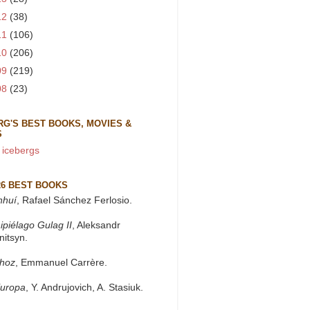
12
(38)
11
(106)
10
(206)
09
(219)
08
(23)
RG'S BEST BOOKS, MOVIES &
S
 icebergs
26 BEST BOOKS
nhuí
, Rafael Sánchez Ferlosio.
ipiélago Gulag II
, Aleksandr
nitsyn.
khoz
, Emmanuel Carrère.
Europa
, Y. Andrujovich, A. Stasiuk.