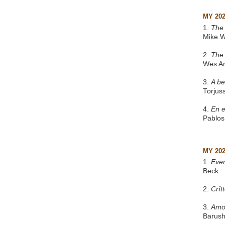
MY 20
1.
The 
Mike W
2.
The
Wes A
3.
A be
Torjus
4.
En e
Pablos
MY 20
1.
Eve
Beck.
2.
Crît
3.
Amo
Barush