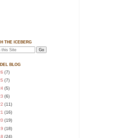
H THE ICEBERG
 DEL BLOG
26
(7)
25
(7)
24
(5)
23
(6)
22
(11)
21
(16)
20
(19)
19
(18)
18
(24)