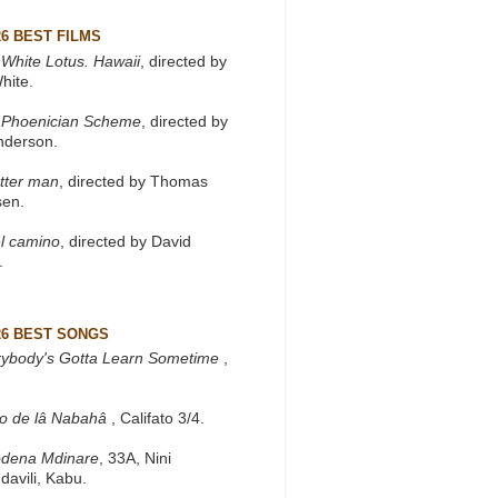
26 BEST FILMS
White Lotus. Hawaii
, directed by
hite.
 Phoenician Scheme
, directed by
nderson.
tter man
, directed by Thomas
sen.
l camino
, directed by David
.
26 BEST SONGS
rybody's Gotta Learn Sometime
,
to de lâ Nabahâ
, Califato 3/4.
dena Mdinare
, 33A, Nini
davili, Kabu.