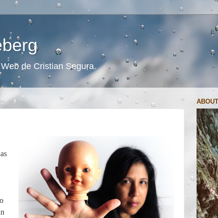
ceberg
s. Web de Cristian Segura.
ABOUT
las
lo
un