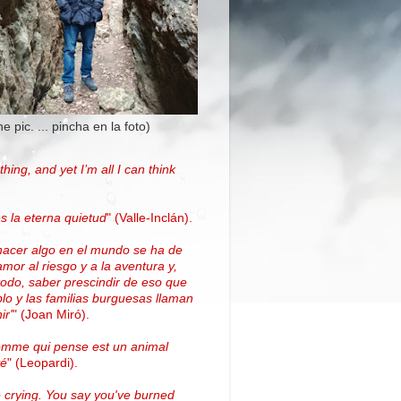
the pic. ... pincha en la foto)
thing, and yet I’m all I can think
.
s la eterna quietud
"
(Valle-Inclán)
.
hacer algo en el mundo se ha de
amor al riesgo y a la aventura y,
todo, saber prescindir de eso que
blo y las familias burguesas llaman
ir'
"
(
Joan Miró
)
.
omme qui pense est un animal
vé
" (Leopardi).
 crying. You say you've burned