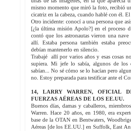
unas de las imágenes, en la que aparecía
mismo momento que miró la foto, recibió un
cicatriz en la cabeza, cuando hablé con él. 
Otro incidente: conocí a una persona que asi
[¿la última misión Apolo?] en el proceso d
contó que los astronautas vieron una nave 
allí. Estaba persona también estaba preo
debían mantenerlo en silencio.
Trabajé allí por varios años y esas cosas 
supiera. Mi jefe lo sabía, algunos de lo
sabían... No sé cómo se lo hacían pero algun
no. Estoy preparada para testificar ante el C
14, LARRY WARREN, OFICIAL 
FUERZAS AÉREAS DE LOS EE.UU.
Buenos días, damas y caballeros, miembros
Warren. Hace 20 años, en 1980, era expert
base de la OTAN en Bentwaters, Woodbrige, 
Aéreas [de los EE.UU.] en Suffolk, East Ang