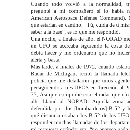
Cuando todo volvió a la normalidad, tr
pregunté a mi compañero si lo había 
American Aerospace Defense Command). Me
que estarían en camino. “Tú, cuida de ti mis
saber a la base”, es lo que me respondió.
Una noche, a finales de año, el NORAD me
un UFO se acercaba siguiendo la costa de
debía hacer y me ordenaron que no hiciera
alerta y basta.
Más tarde, a finales de 1972, cuando estab
Radar de Michigan, recibí la llamada tel
policía que me detallaron que unos agentes
persiguiendo a tres UFOS en dirección al Pu
75, Así que comprobé con el radar que efe
allí. Llamé al NORAD. Aquella zona a
defendida por dos [bombarderos] B-52 y 
qué distancia estaban los B-52 de los UF
responder muchas llamadas de los departame
mi respuesta estándar era: “no aparece nada 