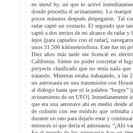
en
stand by
,
así que lo activé inmediatame
donde procedía el avistamiento. Lo marqué 
pocos minutos después despegaron. Tal co
radar captó un contacto. El segundo que tard
captó a dos tercios de mi alcance de radar y
lejos [para captarlos con el radar], navegar
unos 31.500 kilómetros/hora. Este fue mi pr
Diez años más tarde me licencié en electro
California. Siento no poder concretar el lug
proyecto clasificado que no tenía nada que
tratando. Mientras estaba trabajando, a las
un astronauta en una transmisión con Housto
al diálogo hasta que oí la palabra “bogey” [p
avistamiento de un UFO]. Inmediatamente id
que era una aeronave ahí en medio desde al
de colisión con ese módulo que orbitaba 
durante un rato para dejarlo estar y continua
entonces oí que decía el astronauta: “¡Ahí va
En el mundo de los astronautas hay un tér