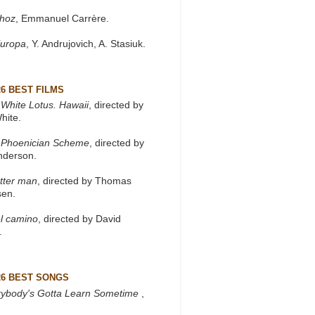
khoz
, Emmanuel Carrère.
Europa
, Y. Andrujovich, A. Stasiuk.
26 BEST FILMS
White Lotus. Hawaii
, directed by
hite.
 Phoenician Scheme
, directed by
nderson.
tter man
, directed by Thomas
sen.
l camino
, directed by David
.
26 BEST SONGS
rybody's Gotta Learn Sometime
,