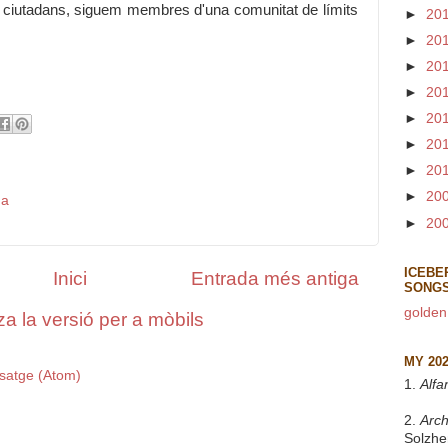
ciutadans, siguem membres d'una comunitat de límits
►
20
►
20
►
20
►
20
►
20
►
20
►
20
►
20
da
►
20
ICEBE
Inici
Entrada més antiga
SONG
golden
za la versió per a mòbils
MY 20
satge (Atom)
1.
Alfa
2.
Arch
Solzhe