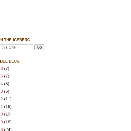
H THE ICEBERG
 DEL BLOG
26
(7)
25
(7)
24
(5)
23
(6)
22
(11)
21
(16)
20
(19)
19
(18)
18
(24)