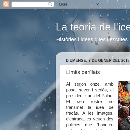
La teoria de l'i
Històries i idees dites i escrite
DIUMENGE, 7 DE GENER DEL 2018
Límits perfilats
Al segon onze, amb
posat sever i seriós, el
president surt del Palau.
El seu rostre no
transmet la idea de
fracàs. A les imatges,
d'entrada, es veuen dos
policies que l'honoren