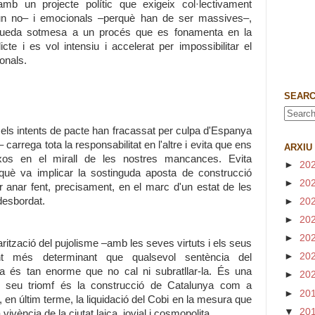
b un projecte polític que exigeix col·lectivament
un no– i emocionals –perquè han de ser massives–,
tat queda sotmesa a un procés que es fonamenta en la
icte i es vol intensiu i accelerat per impossibilitar el
onals.
SEARC
 els intents de pacte han fracassat per culpa d'Espanya
carrega tota la responsabilitat en l'altre i evita que ens
ARXIU
xos en el mirall de les nostres mancances. Evita
►
20
 què va implicar la sostinguda aposta de construcció
►
20
r anar fent, precisament, en el marc d'un estat de les
desbordat.
►
20
►
20
►
20
arització del pujolisme –amb les seves virtuts i els seus
►
20
ent més determinant que qualsevol sentència del
cia és tan enorme que no cal ni subratllar-la. És una
►
20
l seu triomf és la construcció de Catalunya com a
►
20
, en últim terme, la liquidació del Cobi en la mesura que
▼
20
ivència de la ciutat laica, jovial i cosmopolita.