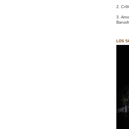
2.
Crît
3.
Amo
Barush
LOS S