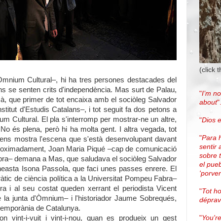
(click 
'Òmnium Cultural–, hi ha tres persones destacades del
s se senten crits d'independència. Mas surt de Palau,
"
I’m no
mà, que primer de tot encaixa amb el sociòleg Salvador
about
"
stitut d'Estudis Catalans–, i tot seguit fa dos petons a
m Cultural. El pla s'interromp per mostrar-ne un altre,
"
Dios e
 No és plena, però hi ha molta gent. I altra vegada, tot
"
Para 
a ens mostra l'escena que s'està desenvolupant davant
sentir 
 aproximadament, Joan Maria Piqué –cap de comunicació
sobre 
mbra– demana a Mas, que saludava el sociòleg Salvador
el pue
neasta Isona Passola, que faci unes passes enrere. El
'porven
tic de ciència política a la Universitat Pompeu Fabra–
ra i al seu costat queden xerrant el periodista Vicent
"
Tot h
 la junta d'Òmnium– i l'historiador Jaume Sobrequés,
dépra
ntemporània de Catalunya.
"
You're
on vint-i-vuit i vint-i-nou, quan es produeix un gest