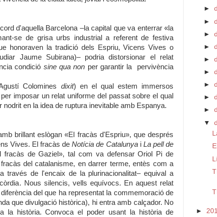
►
►
ecord d'aquella Barcelona –la capital que va enterrar «la
►
ant-se de grisa urbs industrial a referent de festiva
►
e honoraven la tradició dels Espriu, Vicens Vives o
diar Jaume Subirana)– podria distorsionar el relat
►
ència condició
sine qua non
per garantir la pervivència
►
d
►
 (Agustí Colomines
dixit
) en el qual estem immersos
 per imposar un relat uniforme del passat sobre el qual
►
ur nodrit en la idea de ruptura inevitable amb Espanya.
►
▼
L
 amb brillant eslògan «El fracàs d'Espriu», que després
ens Vives. El fracàs de
Notícia de Catalunya
i
La pell de
E
l fracàs de Gaziel», tal com va defensar Oriol Pi de
L
 fracàs del catalanisme, en darrer terme, entès com a
T
 través de l'encaix de la plurinacionalitat– equival a
còrdia. Nous silencis, vells equívocs. En aquest relat
T
 a diferència del que ha representat la commemoració de
a que divulgació històrica), hi entra amb calçador. No
►
20
a història. Convoca el poder usant la història de