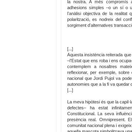
la nostra. A més compromís am
adhesions simples –o un sí o 
l'anàlisi objectiva de la reali
polarització, es nodreix del confl
sorgiment d'alternatives transacci
[...]
Aquesta insistència reiterada que
–l'Estat que ens roba i ens ocupa– 
contemplem a nosaltres matei
reflexionar, per exemple, sobre
nacional que Jordi Pujol va pode
autonomies que a la fi va quedar 
[...]
La meva hipòtesi és que la capil·l
defectes– ha estat infinitam
Constitucional. La seva influèn
presència real. Omnipresent. E
comunitat nacional plena i exigeix
aquella mascota simbolitzava una v