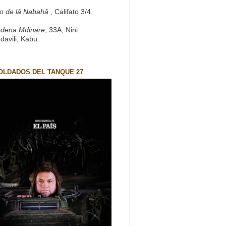
to de lâ Nabahâ
, Califato 3/4.
dena Mdinare
, 33A, Nini
davili, Kabu.
OLDADOS DEL TANQUE 27