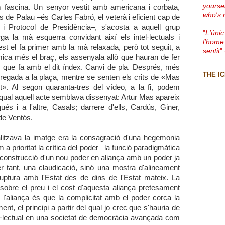
yourse
m fascina. Un senyor vestit amb americana i corbata,
who's 
s de Palau –és Carles Fabró, el veterà i eficient cap de
i Protocol de Presidència–, s'acosta a aquell grup
"
L'únic
ga la mà esquerra convidant així els intel·lectuals i
l'home
st el fa primer amb la mà relaxada, però tot seguit, a
sentit
"
ca més el braç, els assenyala allò que hauran de fer
que fa amb el dit índex. Canvi de pla. Després, més
THE I
regada a la plaça, mentre se senten els crits de «Mas
t». Al segon quaranta-tres del vídeo, a la fi, podem
a qual aquell acte semblava dissenyat: Artur Mas apareix
és i a l'altre, Casals; darrere d'ells, Cardús, Giner,
 de Ventós.
itzava la imatge era la consagració d'una hegemonia
a prioritat la crítica del poder –la funció paradigmàtica
la construcció d'un nou poder en aliança amb un poder ja
r tant, una claudicació, sinó una mostra d'alineament
ruptura amb l'Estat des de dins de l'Estat mateix. La
 sobre el preu i el cost d'aquesta aliança pretesament
a l'aliança és que la complicitat amb el poder corca la
ent, el principi a partir del qual jo crec que s'hauria de
 intel·lectual en una societat de democràcia avançada com