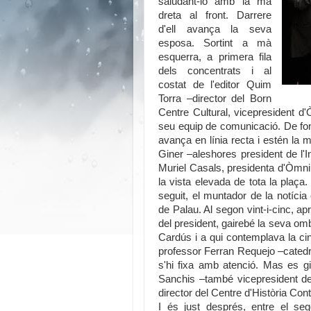
saludant-lo amb la mà
dreta al front. Darrere
d'ell avança la seva
esposa. Sortint a mà
esquerra, a primera fila
dels concentrats i al
costat de l'editor Quim
Torra –director del Born
Centre Cultural, vicepresident d
seu equip de comunicació. De fon
avança en línia recta i estén la 
Giner –aleshores president de l'In
Muriel Casals, presidenta d'Òmniu
la vista elevada de tota la plaça.
seguit, el muntador de la notíci
de Palau. Al segon vint-i-cinc,
del president, gairebé la seva o
Cardús i a qui contemplava la ci
professor Ferran Requejo –catedrà
s'hi fixa amb atenció. Mas es gi
Sanchis –també vicepresident de
director del Centre d'Història Co
I és just després, entre el seg