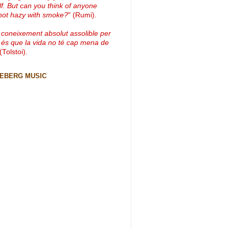
lf. But can you think of anyone
not hazy with smoke?
" (Rumi).
 coneixement absolut assolible per
 és que la vida no té cap mena de
 (Tolstoi).
CEBERG MUSIC