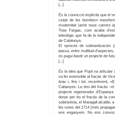
[...]
És la convicció implícita que el r
ciutat de les bombes» transform
modernitat (amb nous carrers qu
Trias Fargas, com acaba d'estu
teleològic que fa de la independ
de Catalunya.
El «procés de sobiranització»
passa, entre multitud d'aspectes,
es pugui bastir un projecte de fut
[...]
És la idea que Pujol va articular
va fer extensible al fracàs de Vic
brau
i, fins i tot, recentment,
«
E
Cabanyes. La tesi del fracàs –el
projecte regenerador d'Espanya a
donar per bo el fracàs de la con
sobiranista, el Maragall alcalde,
les runes del 1714 (més propagand
ens enganyem. No ens convoca l