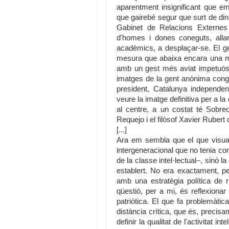
aparentment insignificant que e
que gairebé segur que surt de din
Gabinet de Relacions Externes 
d'homes i dones coneguts, allar
acadèmics, a desplaçar-se. El ge
mesura que abaixa encara una mi
amb un gest més aviat impetuós 
imatges de la gent anònima cong
president, Catalunya independen
veure la imatge definitiva per a l
al centre, a un costat té Sobrequ
Requejo i el filòsof Xavier Rubert
[...]
Ara em sembla que el que visual
intergeneracional que no tenia com 
de la classe intel·lectual–, sinó 
establert. No era exactament, pe
amb una estratègia política de 
qüestió, per a mi, és reflexionar
patriòtica. El que fa problemàtic
distància crítica, que és, precisam
definir la qualitat de l'activitat