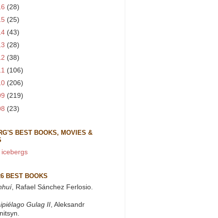
16
(28)
15
(25)
14
(43)
13
(28)
12
(38)
11
(106)
10
(206)
09
(219)
08
(23)
RG'S BEST BOOKS, MOVIES &
S
 icebergs
26 BEST BOOKS
nhuí
, Rafael Sánchez Ferlosio.
ipiélago Gulag II
, Aleksandr
nitsyn.