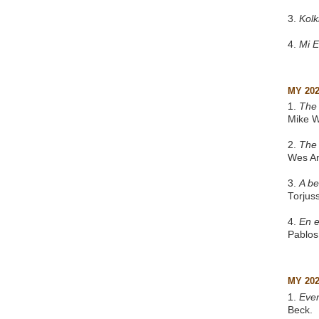
3.
Kol
4.
Mi 
MY 20
1.
The 
Mike W
2.
The
Wes A
3.
A be
Torjus
4.
En e
Pablos
MY 20
1.
Eve
Beck.