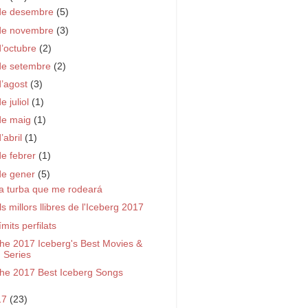
de desembre
(5)
de novembre
(3)
d’octubre
(2)
de setembre
(2)
d’agost
(3)
e juliol
(1)
de maig
(1)
d’abril
(1)
de febrer
(1)
de gener
(5)
a turba que me rodeará
ls millors llibres de l'Iceberg 2017
ímits perfilats
he 2017 Iceberg's Best Movies &
Series
he 2017 Best Iceberg Songs
17
(23)