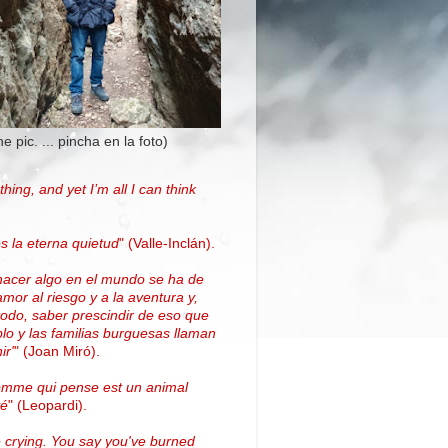
the pic. ... pincha en la foto)
thing, and yet I’m all I can think
.
s la eterna quietud
"
(Valle-Inclán)
.
hacer algo en el mundo se ha de
amor al riesgo y a la aventura y,
todo, saber prescindir de eso que
blo y las familias burguesas llaman
ir'
"
(
Joan Miró
)
.
omme qui pense est un animal
vé
" (Leopardi).
 crying. You say you've burned