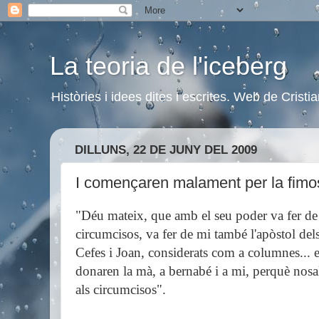
La teoria de l'iceberg
Històries i idees dites i escrites. Web de Cristi
DILLUNS, 22 DE JUNY DEL 2009
I començaren malament per la fimo
"Déu mateix, que amb el seu poder va fer de 
circumcisos, va fer de mi també l'apòstol del
Cefes i Joan, considerats com a columnes...
donaren la mà, a bernabé i a mi, perquè nosalt
als circumcisos".