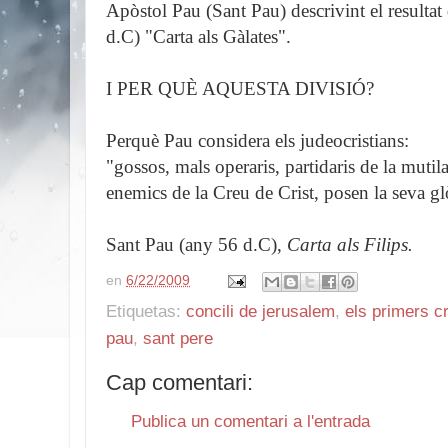
Apòstol Pau (Sant Pau) descrivint el resultat
d.C) "Carta als Gàlates".
I PER QUÈ AQUESTA DIVISIÓ?
Perquè Pau considera els judeocristians:
"gossos, mals operaris, partidaris de la mutila
enemics de la Creu de Crist, posen la seva gl
Sant Pau (any 56 d.C),
Carta als Filips.
en
6/22/2009
Etiquetas:
concili de jerusalem
,
els primers cr
pau
,
sant pere
Cap comentari:
Publica un comentari a l'entrada