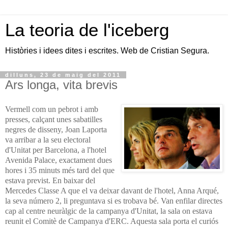
La teoria de l'iceberg
Històries i idees dites i escrites. Web de Cristian Segura.
dilluns, 23 de maig del 2011
Ars longa, vita brevis
Vermell com un pebrot i amb
presses, calçant unes sabatilles
negres de disseny, Joan Laporta
va arribar a la seu electoral
d'Unitat per Barcelona, a l'hotel
Avenida Palace, exactament dues
hores i 35 minuts més tard del que
estava previst. En baixar del
Mercedes Classe A que el va deixar davant de l'hotel, Anna Arqué,
la seva número 2, li preguntava si es trobava bé. Van enfilar directes
cap al centre neuràlgic de la campanya d'Unitat, la sala on estava
reunit el Comitè de Campanya d'ERC. Aquesta sala porta el curiós