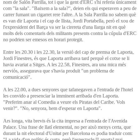
nom de Salón Parrilla, tot i que la gent d'ERC s'hi referia únicament
com "la sala". "Baixem a la sala?", deien els qui esperaven a peu de
carrer fumant un cigarret rere l'altre. A la Sala Parrilla no sabem què
es van dir Laporta i el cap de llista, Jordi Portabella, però el xou de
l'expresident del Barça va ser la cirereta d'una llarga nit en què
molts dels comentaris dels militants presents contra la cúpula d'ERC
no podrien ser emesos en horari protegit.
Entre les 20.30 i les 22.30, la versió del cap de premsa de Laporta,
Jordi Finestres, és que Laporta arribava tard perquè el cotxe se li
havia avariat a Sitges. A les 22.58, Finestres, ara una mica més
nerviós, assegurava que s'havia produït "un problema de
comunicació".
A les 22.00, a dues senyores que tafanegaven a l'entrada de l'hotel
les convido a presenciar la imminent arribada d'en Laporta.
"Preferim anar al Comedia a veure els Piratas del Caribe. Vols
venir?". "No, senyora, hem d'esperar en Laporta".
Ars longa, vita brevis és la cita impresa a l'entrada de l'Avenida
Palace. Una frase de llatí elemental, no per això menys certa, que
durant la nit electoral d'Unitat per Barcelona es podia traduir com:
"La vida d'un polític és curta, però l'espectacle [Laporta] mai