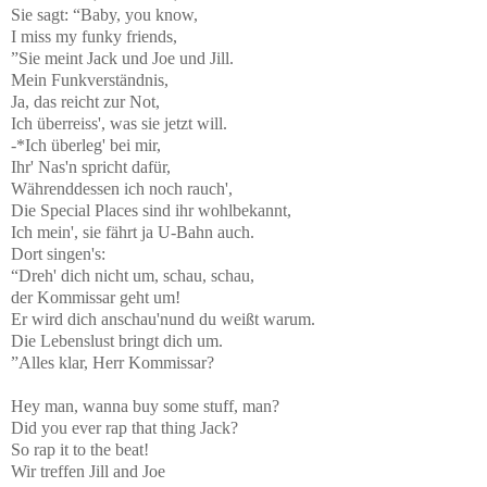
Sie sagt: “Baby, you know,
I miss my funky friends,
”Sie meint Jack und Joe und Jill.
Mein Funkverständnis,
Ja, das reicht zur Not,
Ich überreiss', was sie jetzt will.
-*Ich überleg' bei mir,
Ihr' Nas'n spricht dafür,
Währenddessen ich noch rauch',
Die Special Places sind ihr wohlbekannt,
Ich mein', sie fährt ja U-Bahn auch.
Dort singen's:
“Dreh' dich nicht um, schau, schau,
der Kommissar geht um!
Er wird dich anschau'nund du weißt warum.
Die Lebenslust bringt dich um.
”Alles klar, Herr Kommissar?
Hey man, wanna buy some stuff, man?
Did you ever rap that thing Jack?
So rap it to the beat!
Wir treffen Jill and Joe