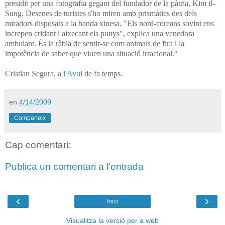
presidit per una fotografia gegant del fundador de la pàtria, Kim il-
Sung. Desenes de turistes s'ho miren amb prismàtics des dels
miradors disposats a la banda xinesa. "Els nord-coreans sovint ens
increpen cridant i aixecant els punys", explica una venedora
ambulant. És la ràbia de sentir-se com animals de fira i la
impotència de saber que viuen una situació irracional."
Cristian Segura, a
l'Avui
de fa temps.
en
4/14/2009
Comparteix
Cap comentari:
Publica un comentari a l'entrada
‹
›
Inici
Visualitza la versió per a web