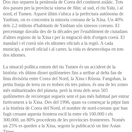
Dos rius separen la península de Corea del continent asiàtic. Tots
dos passen per la província xinesa de Jilin: al sud, el riu Yalu, i al
nord, el Tumen. Aquest últim s'ubica a la prefectura autònoma de
Yanbian, on es concentra la minoria coreana de la Xina. Un 40%
dels 2,2 milions d'habitants de Yanbian són xinesos coreans. El
percentatge davalla des de fa dècades per l'establiment de ciutadans
d'altres regions de la Xina i per la migració dels d'origen coreà. El
mandarí i el coreà són els idiomes oficials a la regió. A cada
municipi, a nivell oficial i al carrer, la vida es desenvolupa en tots
dos idiomes.
La situació política entorn del riu Tumen és un accident de la
història: els últims disset quilòmetres fins a arribar al delta fan de
línia divisòria entre Corea del Nord, la Xina i Rússia. Fangshan, la
petita franja de terra on es troben els tres països, és una de les zones
més militaritzades del planeta, però la resta dels seus 505
quilòmetres de recorregut segueix sent el pas més habitual per entrar
furtivament a la Xina. Des del 1996, quan va començar la pitjor fam
a la història de Corea del Nord, el nombre de nord-coreans que han
fugit creuant aquesta frontera oscil·la entre els 100.000 i els
300.000, un 80% procedents de les províncies frontereres. Només
un 25% es queden a la Xina, segons la publicació on line Asian
Times.