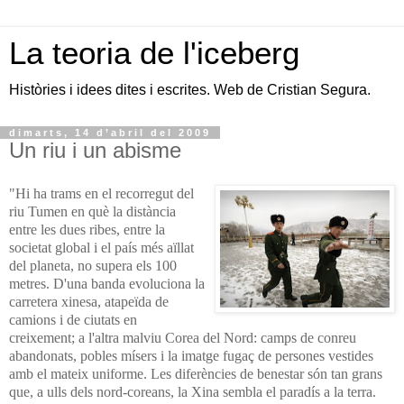
La teoria de l'iceberg
Històries i idees dites i escrites. Web de Cristian Segura.
dimarts, 14 d’abril del 2009
Un riu i un abisme
"Hi ha trams en el recorregut del
riu Tumen en què la distància
entre les dues ribes, entre la
societat global i el país més aïllat
del planeta, no supera els 100
metres. D'una banda evoluciona la
carretera xinesa, atapeïda de
camions i de ciutats en
creixement; a l'altra malviu Corea del Nord: camps de conreu
abandonats, pobles mísers i la imatge fugaç de persones vestides
amb el mateix uniforme. Les diferències de benestar són tan grans
que, a ulls dels nord-coreans, la Xina sembla el paradís a la terra.