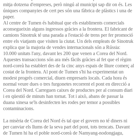
mitja dotzena d'empreses, però ningú al municipi sap dir on és. Les
úniques companyies de cert pes són una fàbrica de plàstics i una de
paper.
Al centre de Tumen és habitual que els establiments comercials
aconsegueixin alguns ingressos gràcies a la frontera. El fabricant de
camions Sinotruk té una parada a l'estació de trens per fer promoció
entre els viatjants que visiten la ciutat. Un dels empleats de Sinotruk
explica que la majoria de vendes internacionals són a Rússia:
10.000 unitats l'any, davant les 200 que venen a Corea del Nord.
Aquestes transaccions són ara més fàcils gràcies al fet que el règim
nord-coreà ha establert des de fa cinc anys espais de lliure comerç al
costat de la frontera. Al pont de Tumen s'hi ha experimentat un
modest progrés comercial, diuen empresaris locals. Cada hora és
normal veure dues o tres furgonetes recorrent el pont en direcció a
Corea del Nord. Carreguen caixes de productes per al consum diari
i en qüestió de minuts han tornat. Tot i això, abans de passar la
duana xinesa se'ls desinfecten les rodes per temor a possibles
contaminacions.
La misèria de Corea del Nord és tal que el govern no té diners ni
per canviar els llums de la seva part del pont, tots trencats. Davant
de Tumen hi ha el poble nord-coreà de Namyang-nodongjagu,