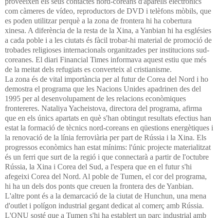
proveeixen els seus contactes nord-coreans d'aparells electrònics
com càmeres de vídeo, reproductors de DVD i telèfons mòbils, que
es poden utilitzar perquè a la zona de frontera hi ha cobertura
xinesa. A diferència de la resta de la Xina, a Yanbian hi ha esglésies
a cada poble i a les ciutats és fàcil trobar-hi material de promoció de
trobades religioses internacionals organitzades per institucions sud-
coreanes. El diari Financial Times informava aquest estiu que més
de la meitat dels refugiats es converteix al cristianisme.
La zona és de vital importància per al futur de Corea del Nord i ho
demostra el programa que les Nacions Unides apadrinen des del
1995 per al desenvolupament de les relacions econòmiques
frontereres. Nataliya Yacheistova, directora del programa, afirma
que en els únics apartats en què s'han obtingut resultats efectius han
estat la formació de tècnics nord-coreans en qüestions energètiques i
la renovació de la línia ferroviària per part de Rússia i la Xina. Els
progressos econòmics han estat mínims: l'únic projecte materialitzat
és un ferri que surt de la regió i que connectarà a partir de l'octubre
Rússia, la Xina i Corea del Sud, a l'espera que en el futur s'hi
afegeixi Corea del Nord. Al poble de Tumen, el cor del programa,
hi ha un dels dos ponts que creuen la frontera des de Yanbian.
L'altre pont és a la demarcació de la ciutat de Hunchun, una mena
d'outlet i polígon industrial gegant dedicat al comerç amb Rússia.
L'ONU sosté que a Tumen s'hi ha establert un parc industrial amb