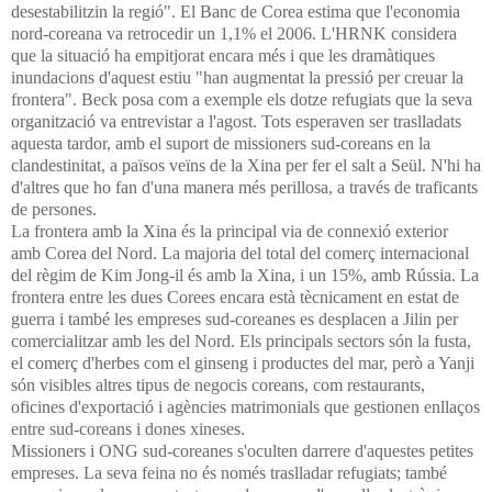
desestabilitzin la regió". El Banc de Corea estima que l'economia
nord-coreana va retrocedir un 1,1% el 2006. L'HRNK considera
que la situació ha empitjorat encara més i que les dramàtiques
inundacions d'aquest estiu "han augmentat la pressió per creuar la
frontera". Beck posa com a exemple els dotze refugiats que la seva
organització va entrevistar a l'agost. Tots esperaven ser traslladats
aquesta tardor, amb el suport de missioners sud-coreans en la
clandestinitat, a països veïns de la Xina per fer el salt a Seül. N'hi ha
d'altres que ho fan d'una manera més perillosa, a través de traficants
de persones.
La frontera amb la Xina és la principal via de connexió exterior
amb Corea del Nord. La majoria del total del comerç internacional
del règim de Kim Jong-il és amb la Xina, i un 15%, amb Rússia. La
frontera entre les dues Corees encara està tècnicament en estat de
guerra i també les empreses sud-coreanes es desplacen a Jilin per
comercialitzar amb les del Nord. Els principals sectors són la fusta,
el comerç d'herbes com el ginseng i productes del mar, però a Yanji
són visibles altres tipus de negocis coreans, com restaurants,
oficines d'exportació i agències matrimonials que gestionen enllaços
entre sud-coreans i dones xineses.
Missioners i ONG sud-coreanes s'oculten darrere d'aquestes petites
empreses. La seva feina no és només traslladar refugiats; també