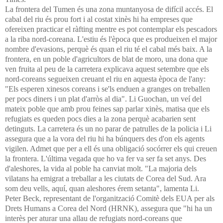
La frontera del Tumen és una zona muntanyosa de difícil accés. El
cabal del riu és prou fort i al costat xinès hi ha empreses que
ofereixen practicar el ràfting mentre es pot contemplar els pescadors
a la riba nord-coreana. L'estiu és l'època que es produeixen el major
nombre d'evasions, perquè és quan el riu té el cabal més baix. A la
frontera, en un poble d'agricultors de blat de moro, una dona que
ven fruita al peu de la carretera explicava aquest setembre que els
nord-coreans segueixen creuant el riu en aquesta època de l'any:
"Els esperen xinesos coreans i se'ls enduen a granges on treballen
per pocs diners i un plat d'arròs al dia". Li Guochan, un veí del
mateix poble que amb prou feines sap parlar xinès, matisa que els
refugiats es queden pocs dies a la zona perquè acabarien sent
detinguts. La carretera és un no parar de patrulles de la policia i Li
assegura que a la vora del riu hi ha búnquers des d'on els agents
vigilen. Admet que per a ell és una obligació socórrer els qui creuen
la frontera. L'última vegada que ho va fer va ser fa set anys. Des
d'aleshores, la vida al poble ha canviat molt. "La majoria dels
vilatans ha emigrat a treballar a les ciutats de Corea del Sud. Ara
som deu vells, aquí, quan aleshores érem setanta", lamenta Li.
Peter Beck, representant de l'organització Comitè dels EUA per als
Drets Humans a Corea del Nord (HRNK), assegura que "hi ha un
interès per aturar una allau de refugiats nord-coreans que