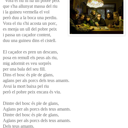
"Vora el riu hi ha un pobre peix
que s'ha allunyat massa del riu
i la guineu vermella el vol
però duu a la boca una perdiu.
Vora el riu s'hi acosta un porc,
es menja un ull del pobre peix
i passa un caçador content,
duu una guineu dins el cistell.
El caçador es pren un descans,
posa en remull els peus als riu,
mig adormit es veu sorprès
per una bala del seu fill.
Dins el bosc és ple de glans,
aglans per als porcs dels teus amants.
Avui la mort baixa pel riu
però el pobre peix encara és viu.
Dintre del bosc és ple de glans,
Aglans per als porcs dels teus amants.
Dintre del bosc és ple de glans,
Aglans per als porcs dels teus amants.
Dels teus amants.