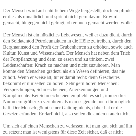
Der Mensch wird auf natürlichem Wege hergestellt, doch empfindet
er dies als unnatürlich und spricht nicht gern davon. Er wird
gemacht, hingegen nicht gefragt, ob er auch gemacht werden wolle.
Der Mensch ist ein nützliches Lebewesen, weil er dazu dient, durch
den Soldatentod Petroleumaktien in die Höhe zu treiben, durch den
Bergmannstod den Profit der Grubenherren zu erhöhen, sowie auch
Kultur, Kunst und Wissenschaft. Der Mensch hat neben dem Trieb
der Fortpflanzung und dem, zu essen und zu trinken, zwei
Leidenschaften: Krach zu machen und nicht zuzuhören. Man
könnte den Menschen gradezu als ein Wesen definieren, das nie
zuhört. Wenn er weise ist, tut er damit recht: denn Gescheites
bekommt er nur selten zu hören. Sehr gern hören Menschen:
Versprechungen, Schmeicheleien, Anerkennungen und
Komplimente. Bei Schmeicheleien empfiehlt es sich, immer drei
Nummern gröber zu verfahren als man es gerade noch für möglich
hält. Der Mensch gönnt seiner Gattung nichts, daher hat er die
Gesetze erfunden. Er darf nicht, also sollen die anderen auch nicht.
Um sich auf einen Menschen zu verlassen, tut man gut, sich auf ihn
zu setzen; man ist wenigstens für diese Zeit sicher, daß er nicht