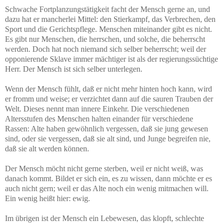
Schwache Fortplanzungstätigkeit facht der Mensch gerne an, und
dazu hat er mancherlei Mittel: den Stierkampf, das Verbrechen, den
Sport und die Gerichtspflege. Menschen miteinander gibt es nicht.
Es gibt nur Menschen, die herrschen, und solche, die beherrscht
werden. Doch hat noch niemand sich selber beherrscht; weil der
opponierende Sklave immer mächtiger ist als der regierungssüchtige
Herr. Der Mensch ist sich selber unterlegen.
Wenn der Mensch fühlt, daß er nicht mehr hinten hoch kann, wird
er fromm und weise; er verzichtet dann auf die sauren Trauben der
Welt. Dieses nennt man innere Einkehr. Die verschiedenen
Altersstufen des Menschen halten einander für verschiedene
Rassen: Alte haben gewöhnlich vergessen, daß sie jung gewesen
sind, oder sie vergessen, daß sie alt sind, und Junge begreifen nie,
daß sie alt werden können.
Der Mensch möcht nicht gerne sterben, weil er nicht weiß, was
danach kommt. Bildet er sich ein, es zu wissen, dann möchte er es
auch nicht gern; weil er das Alte noch ein wenig mitmachen will.
Ein wenig heißt hier: ewig.
Im übrigen ist der Mensch ein Lebewesen, das klopft, schlechte