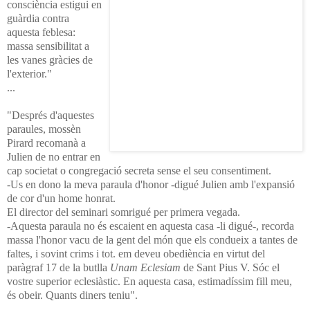
consciència estigui en
guàrdia contra
aquesta feblesa:
massa sensibilitat a
les vanes gràcies de
l'exterior."
...
"Després d'aquestes
paraules, mossèn
Pirard recomanà a
Julien de no entrar en
cap societat o congregació secreta sense el seu consentiment.
-Us en dono la meva paraula d'honor -digué Julien amb l'expansió
de cor d'un home honrat.
El director del seminari somrigué per primera vegada.
-Aquesta paraula no és escaient en aquesta casa -li digué-, recorda
massa l'honor vacu de la gent del món que els condueix a tantes de
faltes, i sovint crims i tot. em deveu obediència en virtut del
paràgraf 17 de la butlla
Unam Eclesiam
de Sant Pius V. Sóc el
vostre superior eclesiàstic. En aquesta casa, estimadíssim fill meu,
és obeir. Quants diners teniu".