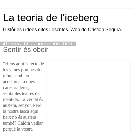
La teoria de l'iceberg
Històries i idees dites i escrites. Web de Cristian Segura.
dilluns, 12 de gener del 2009
Sentir és obeir
"Heus aquí l'efecte de
les vanes pompes del
món; sembleu
acostumat a unes
cares rialleres,
veritables teatres de
mentida. La veritat és
austera, senyor. Però
la nostra tasca aquí
baix no és austera
també? Caldrà vetllar
perquè la vostra