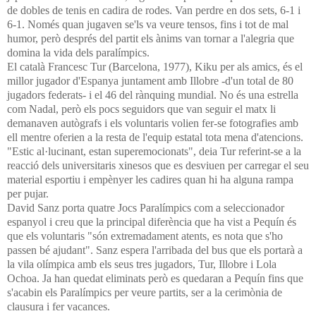
de dobles de tenis en cadira de rodes. Van perdre en dos sets, 6-1 i
6-1. Només quan jugaven se'ls va veure tensos, fins i tot de mal
humor, però després del partit els ànims van tornar a l'alegria que
domina la vida dels paralímpics.
El català Francesc Tur (Barcelona, 1977), Kiku per als amics, és el
millor jugador d'Espanya juntament amb Illobre -d'un total de 80
jugadors federats- i el 46 del rànquing mundial. No és una estrella
com Nadal, però els pocs seguidors que van seguir el matx li
demanaven autògrafs i els voluntaris volien fer-se fotografies amb
ell mentre oferien a la resta de l'equip estatal tota mena d'atencions.
"Estic al·lucinant, estan superemocionats", deia Tur referint-se a la
reacció dels universitaris xinesos que es desviuen per carregar el seu
material esportiu i empènyer les cadires quan hi ha alguna rampa
per pujar.
David Sanz porta quatre Jocs Paralímpics com a seleccionador
espanyol i creu que la principal diferència que ha vist a Pequín és
que els voluntaris "són extremadament atents, es nota que s'ho
passen bé ajudant". Sanz espera l'arribada del bus que els portarà a
la vila olímpica amb els seus tres jugadors, Tur, Illobre i Lola
Ochoa. Ja han quedat eliminats però es quedaran a Pequín fins que
s'acabin els Paralímpics per veure partits, ser a la cerimònia de
clausura i fer vacances.