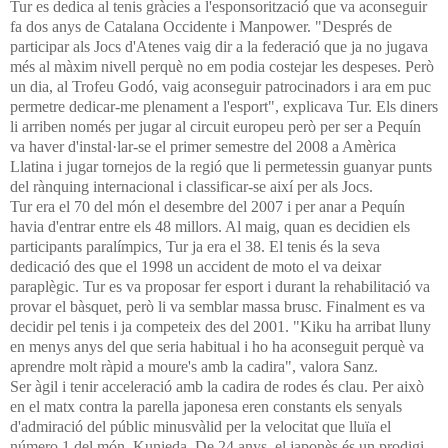
Tur es dedica al tenis gràcies a l'esponsorització que va aconseguir
fa dos anys de Catalana Occidente i Manpower. "Després de
participar als Jocs d'Atenes vaig dir a la federació que ja no jugava
més al màxim nivell perquè no em podia costejar les despeses. Però
un dia, al Trofeu Godó, vaig aconseguir patrocinadors i ara em puc
permetre dedicar-me plenament a l'esport", explicava Tur. Els diners
li arriben només per jugar al circuit europeu però per ser a Pequín
va haver d'instal·lar-se el primer semestre del 2008 a Amèrica
Llatina i jugar tornejos de la regió que li permetessin guanyar punts
del rànquing internacional i classificar-se així per als Jocs.
Tur era el 70 del món el desembre del 2007 i per anar a Pequín
havia d'entrar entre els 48 millors. Al maig, quan es decidien els
participants paralímpics, Tur ja era el 38. El tenis és la seva
dedicació des que el 1998 un accident de moto el va deixar
paraplègic. Tur es va proposar fer esport i durant la rehabilitació va
provar el bàsquet, però li va semblar massa brusc. Finalment es va
decidir pel tenis i ja competeix des del 2001. "Kiku ha arribat lluny
en menys anys del que seria habitual i ho ha aconseguit perquè va
aprendre molt ràpid a moure's amb la cadira", valora Sanz.
Ser àgil i tenir acceleració amb la cadira de rodes és clau. Per això
en el matx contra la parella japonesa eren constants els senyals
d'admiració del públic minusvàlid per la velocitat que lluïa el
número 1 del món, Kunieda. De 24 anys, el japonès és un prodigi