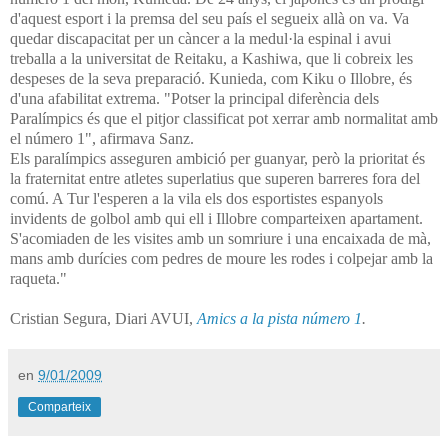
d'aquest esport i la premsa del seu país el segueix allà on va. Va
quedar discapacitat per un càncer a la medul·la espinal i avui
treballa a la universitat de Reitaku, a Kashiwa, que li cobreix les
despeses de la seva preparació. Kunieda, com Kiku o Illobre, és
d'una afabilitat extrema. "Potser la principal diferència dels
Paralímpics és que el pitjor classificat pot xerrar amb normalitat amb
el número 1", afirmava Sanz.
Els paralímpics asseguren ambició per guanyar, però la prioritat és
la fraternitat entre atletes superlatius que superen barreres fora del
comú. A Tur l'esperen a la vila els dos esportistes espanyols
invidents de golbol amb qui ell i Illobre comparteixen apartament.
S'acomiaden de les visites amb un somriure i una encaixada de mà,
mans amb durícies com pedres de moure les rodes i colpejar amb la
raqueta."
Cristian Segura, Diari AVUI,
Amics a la pista número 1
.
en
9/01/2009
Comparteix