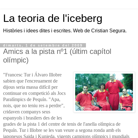
La teoria de l'iceberg
Històries i idees dites i escrites. Web de Cristian Segura.
dimarts, 1 de setembre del 2009
Amics a la pista nº1 (últim capítol
olímpic)
"Francesc Tur i Álvaro Illobre
sabien que l'encreuament de
dijous seria massa difícil per
continuar en competició als Jocs
Paralímpics de Pequín. "Apa,
nois, que no teniu res a perdre",
cridaven companys seus
espanyols i brasilers des de les
grades de la pista 1 del centre de tenis de l'anella olímpica de
Pequín. Tur i Illobre se les van veure a segona ronda amb els
japonesos Saida i Kunieda, vigents campions olímpics i mundials