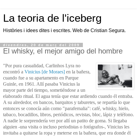
La teoria de l'iceberg
Històries i idees dites i escrites. Web de Cristian Segura.
divendres, 20 de març del 2009
El whisky, el mejor amigo del hombre
"Por pura casualidad, Carlinhos Lyra no
encontró a
Vinicius [de Moraes]
en la bañera,
cuando fue a su apartamento en Parque
Guinle, en 1961. Allí pasaba Vinicius la
mayor parte del tiempo, sometiéndose a un
elaborado ritual. El agua tenía que estar ardiendo cuando él entraba.
A su alrededor, en bancos, barquitos y taburetes, se repartía lo que
entonces se conocía aún como "parafernalia": café, whisky, hielo,
tabaco, bocadillos, libros, periódicos, revistas, bloc, lápiz y teléfono.
A nadie le sorprendería ver por allí un patito de goma. Si llegaba
alguien -una visita o incluso periodistas o fotógrafos-, Vinicius les
invitaba a quitarse la ropa y meterse en la bañera, que era donde él